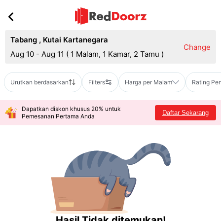
Tabang
,
Kutai Kartanegara
Change
Aug 10 - Aug 11
(
1 Malam, 1 Kamar, 2 Tamu
)
Urutkan berdasarkan
Filters
Harga per Malam
Rating Pe
Dapatkan diskon khusus 20% untuk
Daftar Sekarang
Pemesanan Pertama Anda
Hasil Tidak ditemukan!