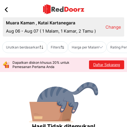
Muara Kaman
,
Kutai Kartanegara
Change
Aug 06 - Aug 07
(
1 Malam, 1 Kamar, 2 Tamu
)
Urutkan berdasarkan
Filters
Harga per Malam
Rating Pe
Dapatkan diskon khusus 20% untuk
Daftar Sekarang
Pemesanan Pertama Anda
Hasil Tidak ditemukan!