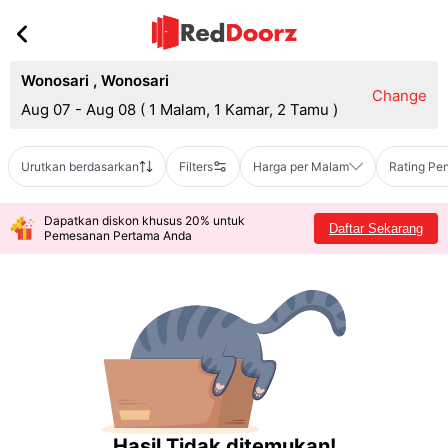
Wonosari
,
Wonosari
Change
Aug 07 - Aug 08
(
1 Malam, 1 Kamar, 2 Tamu
)
Urutkan berdasarkan
Filters
Harga per Malam
Rating Pe
Dapatkan diskon khusus 20% untuk
Daftar Sekarang
Pemesanan Pertama Anda
Hasil Tidak ditemukan!