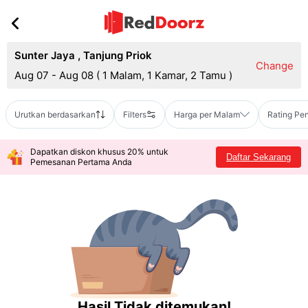
Sunter Jaya
,
Tanjung Priok
Change
Aug 07 - Aug 08
(
1 Malam, 1 Kamar, 2 Tamu
)
Urutkan berdasarkan
Filters
Harga per Malam
Rating Pe
Dapatkan diskon khusus 20% untuk
Daftar Sekarang
Pemesanan Pertama Anda
Hasil Tidak ditemukan!