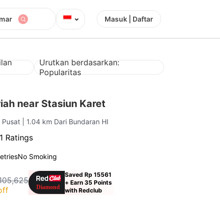
⌄
amar
Masuk | Daftar
lan
Urutkan berdasarkan:
Popularitas
ah near Stasiun Karet
a Pusat
| 1.04 km Dari Bundaran HI
1 Ratings
letries
No Smoking
Saved Rp 15561
105,625
+ Earn 35 Points
off
with Redclub