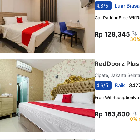
4.8/5
Luar Biasa
Car Parking
Free Wifi
R
Rp 
Rp 128,345
30%
RedDoorz Plus
Cipete, Jakarta Selat
4.6/5
Baik ·
8427
Free Wifi
Reception
No
Rp 
Rp 163,800
0% 