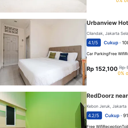
0% of
Urbanview Hot
Cilandak, Jakarta Sel
4.1/5
Cukup ·
10
Car Parking
Free Wifi
R
Rp 
Rp 152,100
0% o
RedDoorz near
Kebon Jeruk, Jakarta
4.2/5
Cukup ·
91
Free Wifi
Reception
Toi