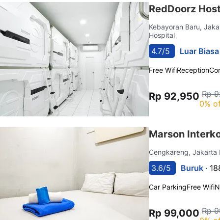
RedDoorz Host
Kebayoran Baru, Jaka
Hospital
4.7/5
Luar Biasa
Free Wifi
Reception
Co
Rp 9
Rp 92,950
0% of
Marson Interk
Cengkareng, Jakarta
3.6/5
Buruk ·
18
Car Parking
Free Wifi
N
Rp 9
Rp 99,000