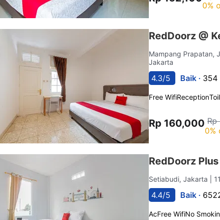
0% o
RedDoorz @ K
Mampang Prapatan, J
Jakarta
4.3/5
Baik ·
354 
Free Wifi
Reception
Toi
Rp
Rp 160,000
0% 
RedDoorz Plus
Setiabudi, Jakarta
| 1
4.4/5
Baik ·
6522
Ac
Free Wifi
No Smoki