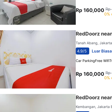
Rp
Rp 160,000
0% 
RedDoorz near
Tanah Abang, Jakart
4.9/5
Luar Biasa
Car Parking
Free Wifi
T
Rp
Rp 160,000
0% 
RedDoorz near 
Kembangan, Jakarta 