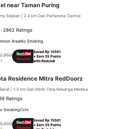
el near Taman Puring
rta Selatan
| 2.4 km Dari Pertamina Central
 ·
2862 Ratings
mmon Area
No Smoking
Saved Rp 15561
2,950
+ Earn 35 Points
f
with Redclub
ota Residence Mitra RedDoorz
 Barat
| 1.3 km Dari Klinik Citra Keluarga Medika
89 Ratings
o Smoking
Cctv
Saved Rp 15561
9,000
+ Earn 35 Points