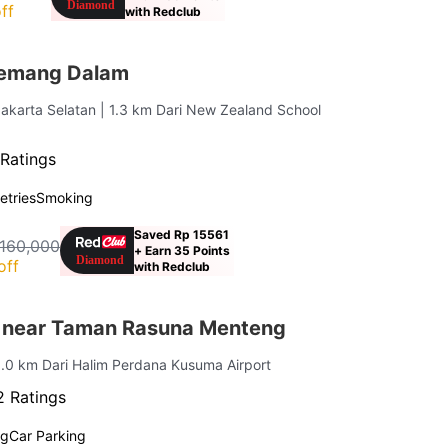
ff
with Redclub
emang Dalam
akarta Selatan
| 1.3 km Dari New Zealand School
Ratings
letries
Smoking
Saved Rp 15561
 160,000
+ Earn 35 Points
off
with Redclub
 near Taman Rasuna Menteng
1.0 km Dari Halim Perdana Kusuma Airport
 Ratings
ng
Car Parking