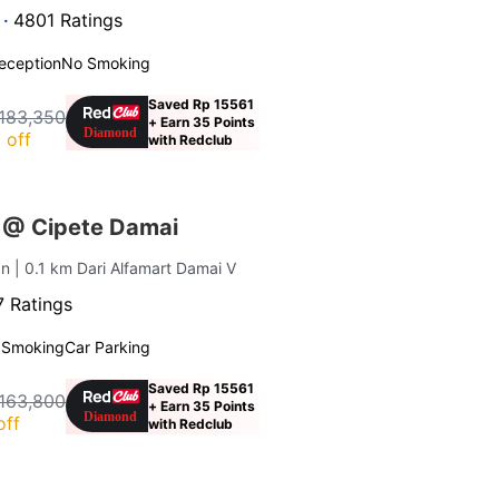
 ·
4801 Ratings
eception
No Smoking
Saved Rp 15561
183,350
+ Earn 35 Points
 off
with Redclub
 @ Cipete Damai
an
| 0.1 km Dari Alfamart Damai V
 Ratings
 Smoking
Car Parking
Saved Rp 15561
163,800
+ Earn 35 Points
off
with Redclub