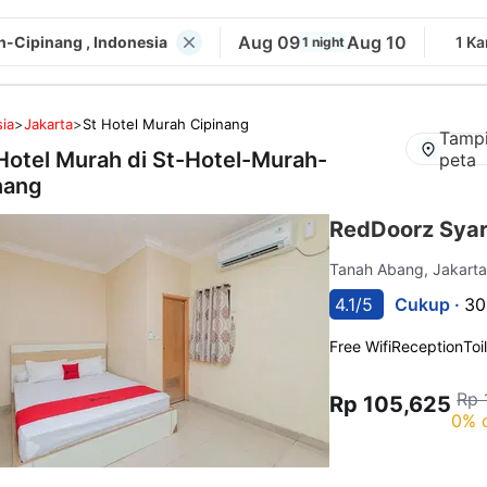
Aug 09
Aug 10
-Cipinang , Indonesia
1 K
1 night
ia
>
Jakarta
>
St Hotel Murah Cipinang
Tampi
Hotel Murah di
St-Hotel-Murah-
peta
nang
RedDoorz Syari
Tanah Abang, Jakart
4.1/5
Cukup ·
30
Free Wifi
Reception
Toi
Rp 
Rp 105,625
0% 