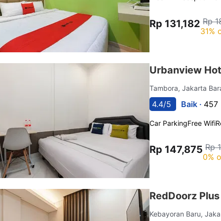
Rp 1
Rp 131,182
31% o
Urbanview Hot
Tambora, Jakarta Bar
4.4/5
Baik ·
457 
Car Parking
Free Wifi
R
Rp 
Rp 147,875
0% o
RedDoorz Plus
Kebayoran Baru, Jaka