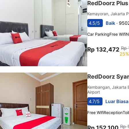
RedDoorz Plu
Kemayoran, Jakarta 
4.5/5
Baik ·
9502
Car Parking
Free Wifi
N
Rp 
Rp 132,472
25%
RedDoorz Syar
Kembangan, Jakarta 
Airport
4.7/5
Luar Biasa
Free Wifi
Reception
Toi
Rp 
Rp 152,100