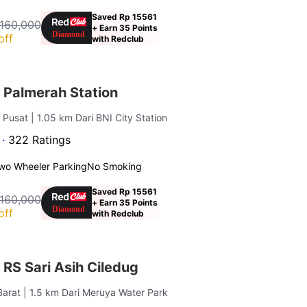
Saved Rp 15561
 160,000
+ Earn 35 Points
off
with Redclub
 Palmerah Station
a Pusat
| 1.05 km Dari BNI City Station
 ·
322 Ratings
wo Wheeler Parking
No Smoking
Saved Rp 15561
 160,000
+ Earn 35 Points
off
with Redclub
RS Sari Asih Ciledug
Barat
| 1.5 km Dari Meruya Water Park