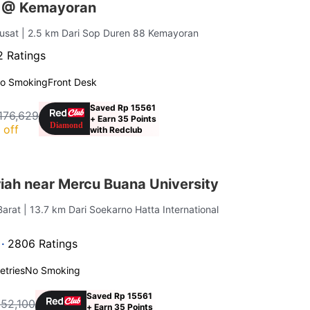
s @ Kemayoran
Pusat
| 2.5 km Dari Sop Duren 88 Kemayoran
 Ratings
o Smoking
Front Desk
Saved Rp 15561
176,629
+ Earn 35 Points
 off
with Redclub
iah near Mercu Buana University
Barat
| 13.7 km Dari Soekarno Hatta International
 ·
2806 Ratings
letries
No Smoking
Saved Rp 15561
152,100
+ Earn 35 Points