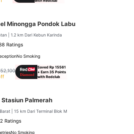
f
with Redclub
el Minongga Pondok Labu
atan
| 1.2 km Dari Kebun Karinda
88 Ratings
eception
No Smoking
Saved Rp 15561
152,100
+ Earn 35 Points
ff
with Redclub
 Stasiun Palmerah
 Barat
| 15 km Dari Terminal Blok M
2 Ratings
letries
No Smoking