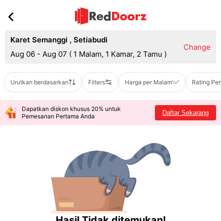
Karet Semanggi
,
Setiabudi
Change
Aug 06 - Aug 07
(
1 Malam, 1 Kamar, 2 Tamu
)
Urutkan berdasarkan
Filters
Harga per Malam
Rating Pe
Dapatkan diskon khusus 20% untuk
Daftar Sekarang
Pemesanan Pertama Anda
Hasil Tidak ditemukan!