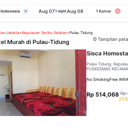
Aug 07
Aug 08
 Indonesia
1 Kamar
1 night
ia
>
Jakarta
>
Kepulauan Seribu Selatan
>
Pulau Tidung
Tampilan pet
tel Murah di
Pulau-Tidung
Sisca Homesta
Pulau Tidung, Kepula
PUSKESMAS KECAMA
No Smoking
Free Wifi
Rp 
Rp 514,068
25%