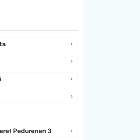
ta
i
aret Pedurenan 3