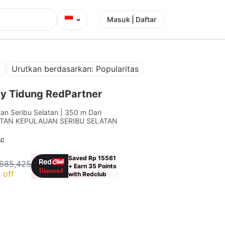
⌄
Masuk | Daftar
a
Urutkan berdasarkan: Popularitas
y Tidung RedPartner
uan Seribu Selatan
| 350 m Dari
TAN KEPULAUAN SERIBU SELATAN
Ac
Saved Rp 15561
685,425
+ Earn 35 Points
 off
with Redclub