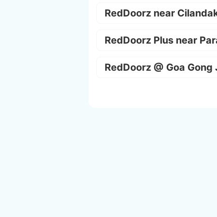
RedDoorz near Cilanda
RedDoorz Plus near Par
RedDoorz @ Goa Gong 