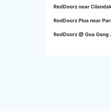
RedDoorz near Cilanda
RedDoorz Plus near Par
RedDoorz @ Goa Gong 