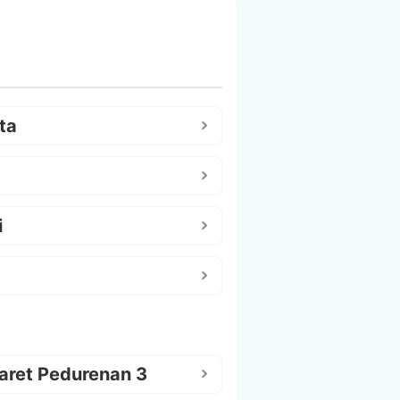
ta
i
aret Pedurenan 3