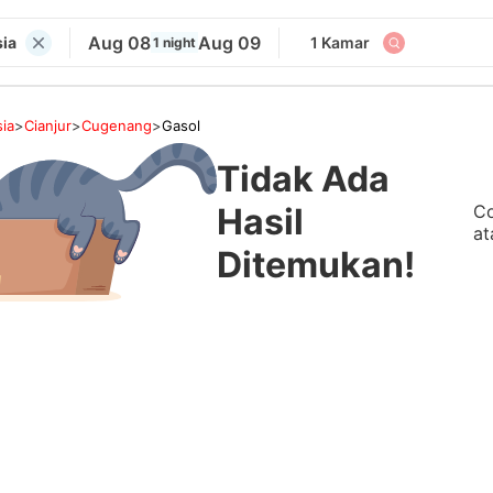
Aug 08
Aug 09
sia
1 Kamar
1 night
ia
>
Cianjur
>
Cugenang
>
Gasol
Tidak Ada
Co
Hasil
at
Ditemukan!