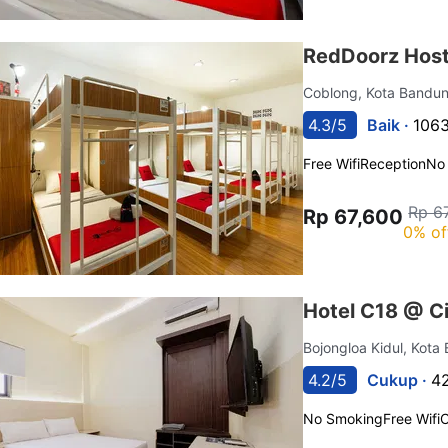
RedDoorz Host
Coblong, Kota Bandu
4.3/5
Baik ·
1063
Free Wifi
Reception
No
Rp 6
Rp 67,600
0% of
Hotel C18 @ C
Bojongloa Kidul, Kot
4.2/5
Cukup ·
42
No Smoking
Free Wifi
C