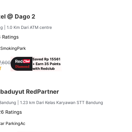
el @ Dago 2
ng
| 1.0 Km Dari ATM centre
 Ratings
 Smoking
Park
Saved Rp 15561
7,600
+ Earn 35 Points
f
with Redclub
ibaduyut RedPartner
a Bandung
| 1.23 km Dari Kelas Karyawan STT Bandung
6 Ratings
ar Parking
Ac