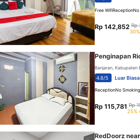
Free Wifi
Reception
No
Rp 
Rp 142,852
30%
Penginapan Ri
Banjaran, Kabupaten
4.8/5
Luar Biasa
Reception
No Smokin
Rp 1
Rp 115,781
25% 
RedDoorz near 