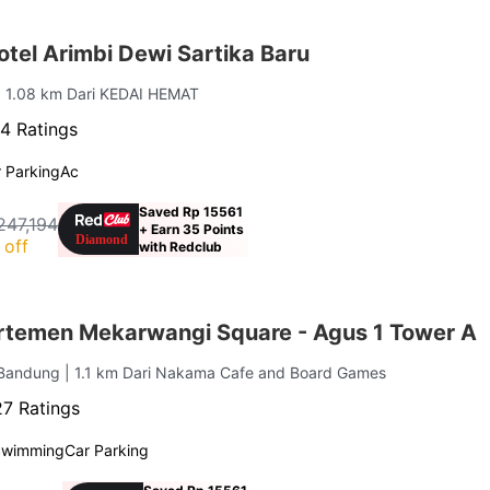
tel Arimbi Dewi Sartika Baru
| 1.08 km Dari KEDAI HEMAT
4 Ratings
 Parking
Ac
Saved Rp 15561
247,194
+ Earn 35 Points
 off
with Redclub
rtemen Mekarwangi Square - Agus 1 Tower A
a Bandung
| 1.1 km Dari Nakama Cafe and Board Games
7 Ratings
Swimming
Car Parking