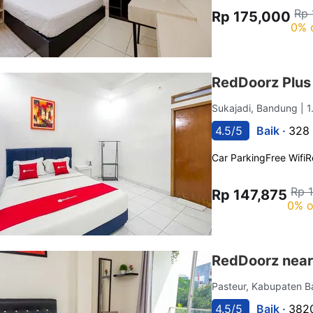
Rp 
Rp 175,000
0% 
RedDoorz Plus
Sukajadi, Bandung
| 
4.5/5
Baik ·
328 
Car Parking
Free Wifi
R
Rp 
Rp 147,875
0% o
RedDoorz near 
Pasteur, Kabupaten 
4.5/5
Baik ·
3820