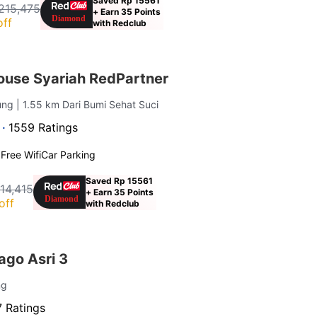
Saved Rp 15561
215,475
+ Earn 35 Points
off
with Redclub
ouse Syariah RedPartner
dung
| 1.55 km Dari Bumi Sehat Suci
 ·
1559 Ratings
g
Free Wifi
Car Parking
Saved Rp 15561
14,415
+ Earn 35 Points
off
with Redclub
go Asri 3
ng
 Ratings