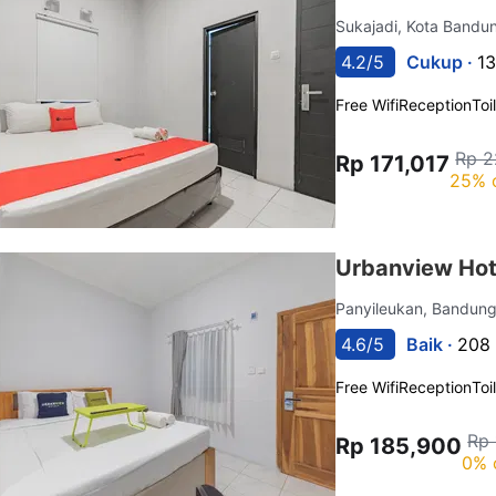
Sukajadi, Kota Band
4.2/5
Cukup ·
13
Free Wifi
Reception
Toi
Rp 2
Rp 171,017
25% 
Urbanview Hot
Panyileukan, Bandun
4.6/5
Baik ·
208 
Free Wifi
Reception
Toi
Rp
Rp 185,900
0% 