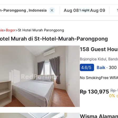
Aug 08
Aug 09
h-Parongpong , Indonesia
1 night
ia
>
Bogor
>
St Hotel Murah Parongpong
otel Murah di
St-Hotel-Murah-Parongpong
158 Guest Hou
Bojongloa Kidul, Ban
4.6/5
Baik ·
300 
No Smoking
Free Wifi
Rp 
Rp 130,975
0% o
Wisma Alamand