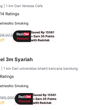
ung
| 1 km Dari Venesia Cafe
14 Ratings
letries
No Smoking
Saved Rp 15561
28,022
+ Earn 35 Points
off
with Redclub
el 3m Syariah
g
| 1 km Dari universitas bhakti kencana bandung
Ratings
letries
No Smoking
Saved Rp 15561
 185,900
+ Earn 35 Points
off
with Redclub