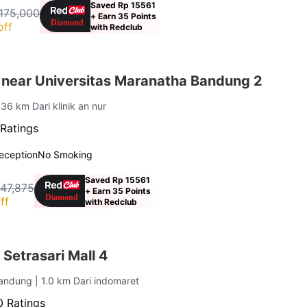
Saved Rp 15561
175,000
+ Earn 35 Points
off
with Redclub
 near Universitas Maranatha Bandung 2
1.36 km Dari klinik an nur
Ratings
eception
No Smoking
Saved Rp 15561
147,875
+ Earn 35 Points
ff
with Redclub
Setrasari Mall 4
Bandung
| 1.0 km Dari indomaret
 Ratings