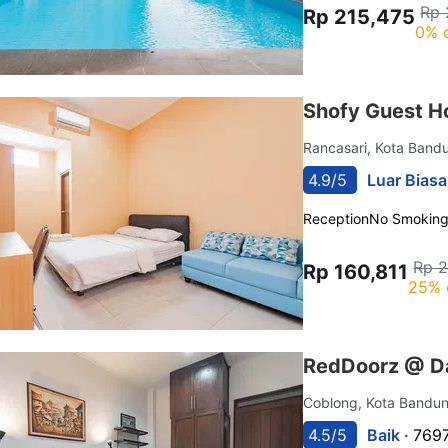
Rp 
Rp 215,475
0% 
Shofy Guest H
Rancasari, Kota Ban
4.9/5
Luar Biasa
Reception
No Smokin
Rp 2
Rp 160,811
25% 
RedDoorz @ Da
Coblong, Kota Bandu
4.5/5
Baik ·
7697