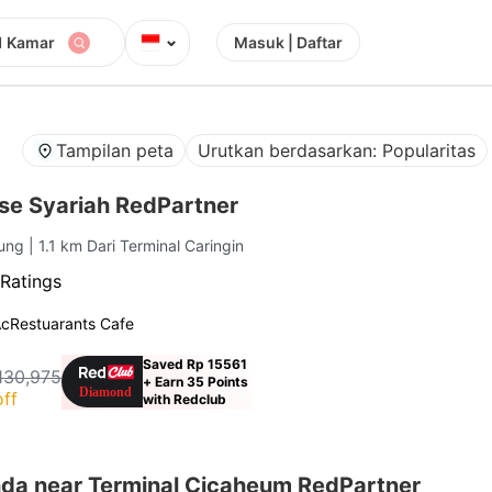
⌄
1 Kamar
Masuk | Daftar
Tampilan peta
Urutkan berdasarkan: Popularitas
se Syariah RedPartner
dung
| 1.1 km Dari Terminal Caringin
Ratings
Ac
Restuarants Cafe
Saved Rp 15561
130,975
+ Earn 35 Points
ff
with Redclub
a near Terminal Cicaheum RedPartner