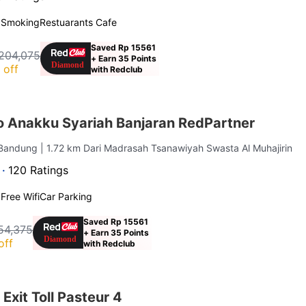
 Smoking
Restuarants Cafe
Saved Rp 15561
204,075
+ Earn 35 Points
 off
with Redclub
o Anakku Syariah Banjaran RedPartner
 Bandung
| 1.72 km Dari Madrasah Tsanawiyah Swasta Al Muhajirin
 ·
120 Ratings
g
Free Wifi
Car Parking
Saved Rp 15561
54,375
+ Earn 35 Points
off
with Redclub
Exit Toll Pasteur 4