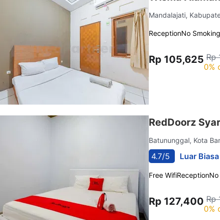
Mandalajati, Kabupa
Reception
No Smokin
Rp 
Rp 105,625
0% 
RedDoorz Syar
Batununggal, Kota B
4.7/5
Luar Biasa
Free Wifi
Reception
No
Rp 
Rp 127,400
0% 