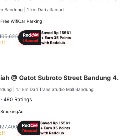
ten Bandung
| 1 km Dari alfamart
g
Free Wifi
Car Parking
Saved Rp 15561
105,625
+ Earn 35 Points
off
with Redclub
iah @ Gatot Subroto Street Bandung 4.
andung
| 1.1 km Dari Trans Studio Mall Bandung
 ·
490 Ratings
 Smoking
Ac
Saved Rp 15561
127,400
+ Earn 35 Points
off
with Redclub