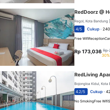
RedDoorz @ Ho
Regol, Kota Bandung
4/5
Cukup ·
240
Free Wifi
Reception
Car
Rp 
Rp 173,036
30%
RedLiving Apa
Bojongloa Kidul, Kot
4.2/5
Cukup ·
42
No Smoking
Free Wifi