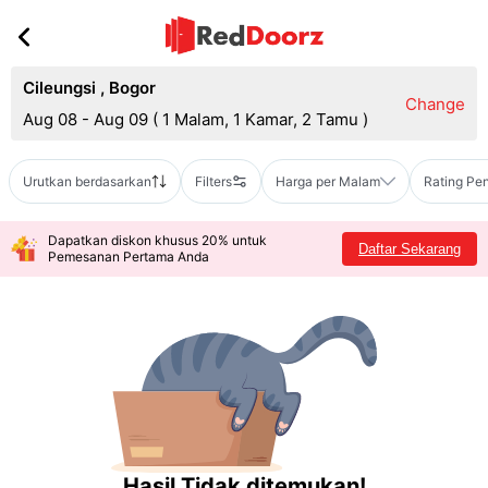
Cileungsi
,
Bogor
Change
Aug 08 - Aug 09
(
1 Malam, 1 Kamar, 2 Tamu
)
Urutkan berdasarkan
Filters
Harga per Malam
Rating Pe
Dapatkan diskon khusus 20% untuk
Daftar Sekarang
Pemesanan Pertama Anda
Hasil Tidak ditemukan!