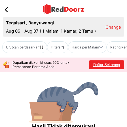
Tegalsari
,
Banyuwangi
Change
Aug 06 - Aug 07
(
1 Malam, 1 Kamar, 2 Tamu
)
Urutkan berdasarkan
Filters
Harga per Malam
Rating Pe
Dapatkan diskon khusus 20% untuk
Daftar Sekarang
Pemesanan Pertama Anda
Hasil Tidak ditemukan!