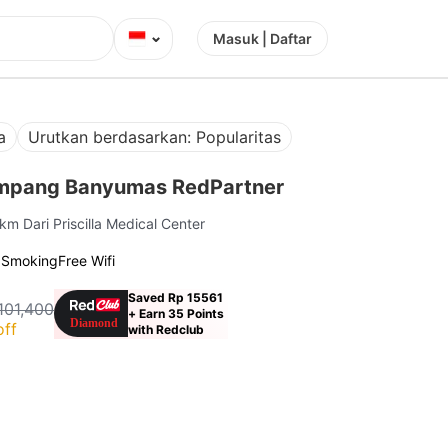
⌄
Masuk | Daftar
a
Urutkan berdasarkan: Popularitas
ampang Banyumas RedPartner
 km Dari Priscilla Medical Center
g
Smoking
Free Wifi
Saved Rp 15561
101,400
+ Earn 35 Points
off
with Redclub