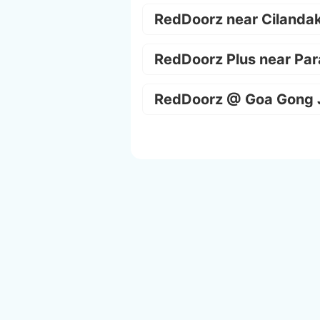
RedDoorz near Cilanda
RedDoorz Plus near Par
RedDoorz @ Goa Gong 