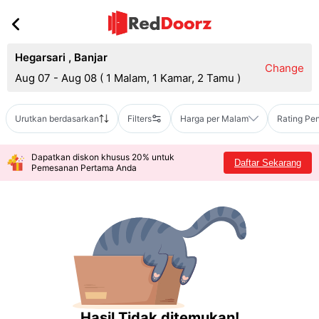
Hegarsari
,
Banjar
Change
Aug 07 - Aug 08
(
1 Malam, 1 Kamar, 2 Tamu
)
Urutkan berdasarkan
Filters
Harga per Malam
Rating Pe
Dapatkan diskon khusus 20% untuk
Daftar Sekarang
Pemesanan Pertama Anda
Hasil Tidak ditemukan!