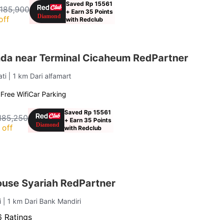
Saved Rp 15561
 185,900
+ Earn 35 Points
off
with Redclub
a near Terminal Cicaheum RedPartner
ati
| 1 km Dari alfamart
g
Free Wifi
Car Parking
Saved Rp 15561
185,250
+ Earn 35 Points
 off
with Redclub
ouse Syariah RedPartner
i
| 1 km Dari Bank Mandiri
6 Ratings