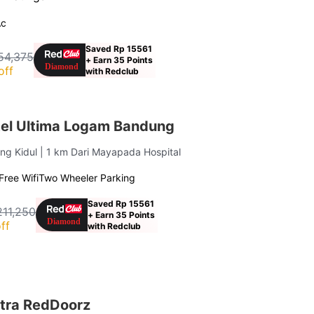
Ac
Saved Rp 15561
54,375
+ Earn 35 Points
off
with Redclub
el Ultima Logam Bandung
ng Kidul
| 1 km Dari Mayapada Hospital
Free Wifi
Two Wheeler Parking
Saved Rp 15561
211,250
+ Earn 35 Points
ff
with Redclub
itra RedDoorz