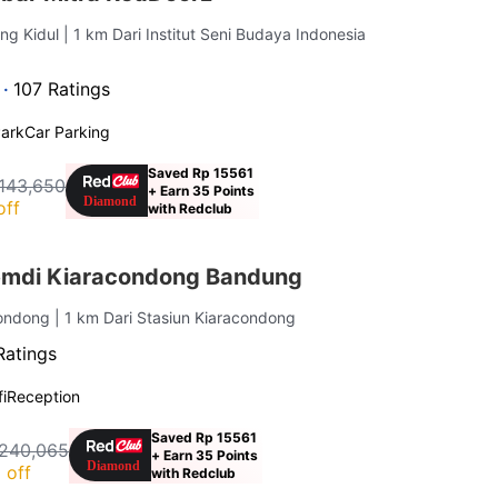
ng Kidul
| 1 km Dari Institut Seni Budaya Indonesia
 ·
107 Ratings
ark
Car Parking
Saved Rp 15561
143,650
+ Earn 35 Points
off
with Redclub
emdi Kiaracondong Bandung
condong
| 1 km Dari Stasiun Kiaracondong
Ratings
i
Reception
Saved Rp 15561
240,065
+ Earn 35 Points
 off
with Redclub