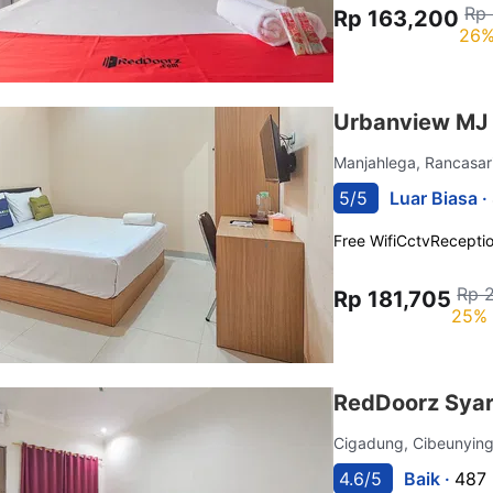
Rp 
Rp 163,200
26%
Urbanview MJ 
Manjahlega, Rancasar
5/5
Luar Biasa ·
Free Wifi
Cctv
Recepti
Rp 
Rp 181,705
25% 
RedDoorz Syar
Cigadung, Cibeunying
4.6/5
Baik ·
487 