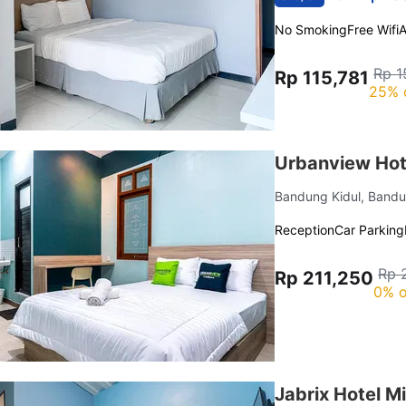
No Smoking
Free Wifi
Rp 1
Rp 115,781
25% 
Urbanview Hot
Bandung Kidul, Bandu
Reception
Car Parking
Rp 
Rp 211,250
0% o
Jabrix Hotel M