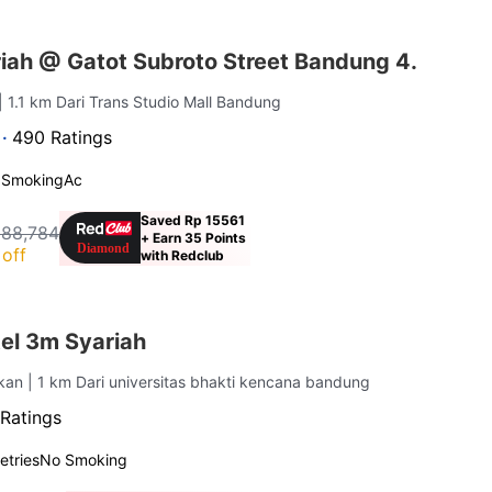
iah @ Gatot Subroto Street Bandung 4.
| 1.1 km Dari Trans Studio Mall Bandung
 ·
490 Ratings
 Smoking
Ac
Saved Rp 15561
188,784
+ Earn 35 Points
off
with Redclub
el 3m Syariah
ukan
| 1 km Dari universitas bhakti kencana bandung
Ratings
letries
No Smoking