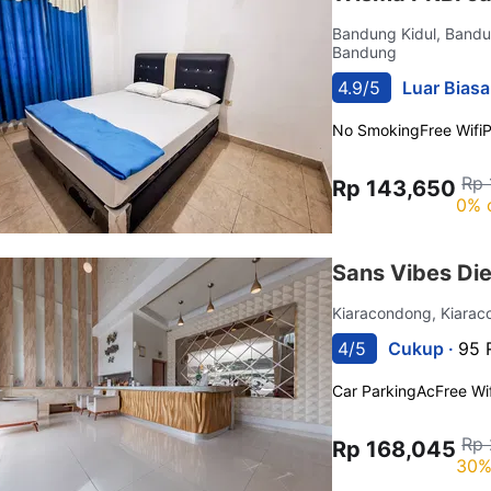
Bandung Kidul, Bandu
Bandung
4.9/5
Luar Biasa
No Smoking
Free Wifi
P
Rp 
Rp 143,650
0% 
Sans Vibes Di
Kiaracondong, Kiara
4/5
Cukup ·
95 
Car Parking
Ac
Free Wif
Rp 
Rp 168,045
30%