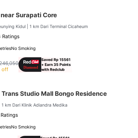
near Surapati Core
eunying Kidul
| 1 km Dari Terminal Cicaheum
 Ratings
letries
No Smoking
Saved Rp 15561
246,050
+ Earn 35 Points
 off
with Redclub
 Trans Studio Mall Bongo Residence
| 1 km Dari Klinik Adiandra Medika
 Ratings
letries
No Smoking