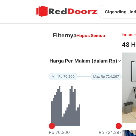
Cigending , In
Filternya
Indones
Hapus Semua
48 H
Harga Per Malam (dalam Rp)
Min Rp 70.200
Max Rp 724.297
Rp 70.200
Rp 724.297