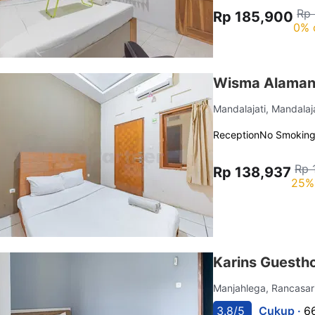
Rp
Rp 185,900
0% 
Wisma Alamand
Mandalajati, Mandalaj
Reception
No Smokin
Rp 
Rp 138,937
25%
Karins Guesth
Manjahlega, Rancasar
3.8/5
Cukup ·
6