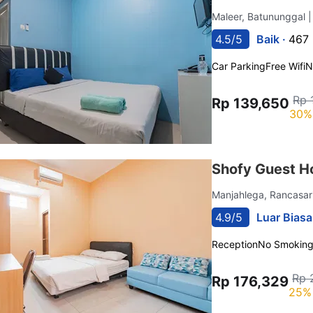
Maleer, Batununggal
|
4.5/5
Baik ·
467 
Car Parking
Free Wifi
N
Rp 
Rp 139,650
30%
Shofy Guest H
Manjahlega, Rancasar
4.9/5
Luar Biasa
Reception
No Smokin
Rp 
Rp 176,329
25% 