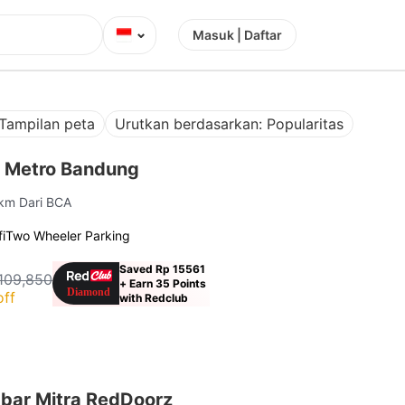
⌄
Masuk | Daftar
Tampilan peta
Urutkan berdasarkan: Popularitas
 Metro Bandung
 km Dari BCA
i
Two Wheeler Parking
Saved Rp 15561
109,850
+ Earn 35 Points
off
with Redclub
bar Mitra RedDoorz