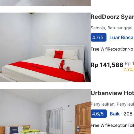
RedDoorz Syar
Samoja, Batununggal
4.7/5
Luar Biasa
Free Wifi
Reception
No
Rp 
Rp 141,588
25% 
Urbanview Hot
Panyileukan, Panyile
4.6/5
Baik ·
208 
Free Wifi
Reception
Toi