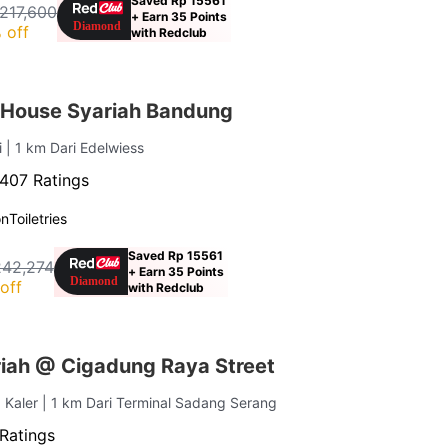
Saved Rp 15561
217,600
+ Earn 35 Points
 off
with Redclub
House Syariah Bandung
i
| 1 km Dari Edelwiess
407 Ratings
on
Toiletries
Saved Rp 15561
242,274
+ Earn 35 Points
off
with Redclub
iah @ Cigadung Raya Street
 Kaler
| 1 km Dari Terminal Sadang Serang
Ratings