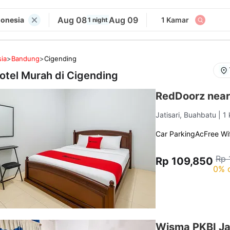
Aug 08
Aug 09
donesia
1 Kamar
1 night
ia
>
Bandung
>
Cigending
otel Murah di
Cigending
RedDoorz near
Jatisari, Buahbatu
| 1
Car Parking
Ac
Free Wif
Rp 
Rp 109,850
0% 
Wisma PKBI Ja