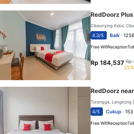
RedDoorz Plus 
Cibeunying Kidul, Cib
4.3/5
Baik ·
1256
Free Wifi
Reception
Toi
Rp 
Rp 184,537
25%
RedDoorz near
Turangga, Lengkong
4/5
Cukup ·
153
Free Wifi
Reception
Toi