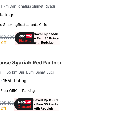
 1 km Dari Ignatius Slamet Riyadi
Ratings
o Smoking
Restuarants Cafe
Saved Rp 15561
199,500
+ Earn 35 Points
 off
with Redclub
ouse Syariah RedPartner
i
| 1.55 km Dari Bumi Sehat Suci
 ·
1559 Ratings
g
Free Wifi
Car Parking
Saved Rp 15561
235,106
+ Earn 35 Points
off
with Redclub