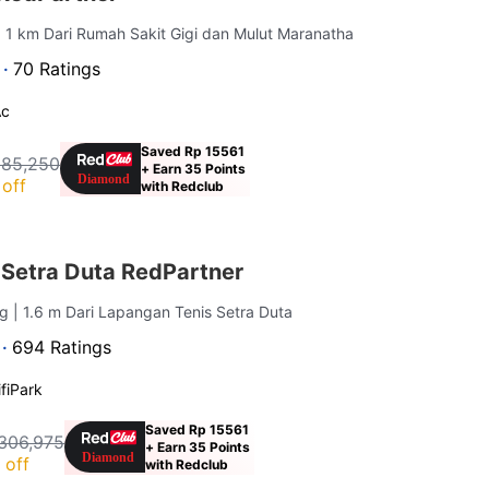
| 1 km Dari Rumah Sakit Gigi dan Mulut Maranatha
 ·
70 Ratings
Ac
Saved Rp 15561
185,250
+ Earn 35 Points
off
with Redclub
 Setra Duta RedPartner
ng
| 1.6 m Dari Lapangan Tenis Setra Duta
 ·
694 Ratings
fi
Park
Saved Rp 15561
306,975
+ Earn 35 Points
 off
with Redclub