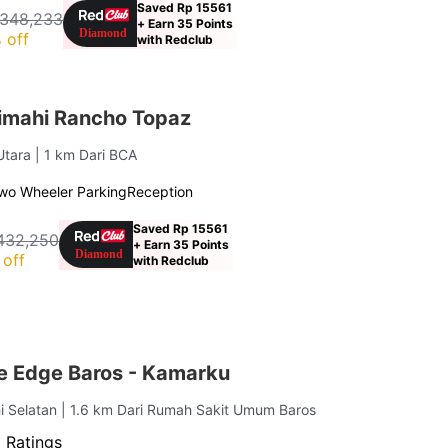
Saved Rp 15561
 348,233
+ Earn 35 Points
 off
with Redclub
imahi Rancho Topaz
 Utara
| 1 km Dari BCA
wo Wheeler Parking
Reception
Saved Rp 15561
432,250
+ Earn 35 Points
off
with Redclub
 Edge Baros - Kamarku
i Selatan
| 1.6 km Dari Rumah Sakit Umum Baros
 Ratings