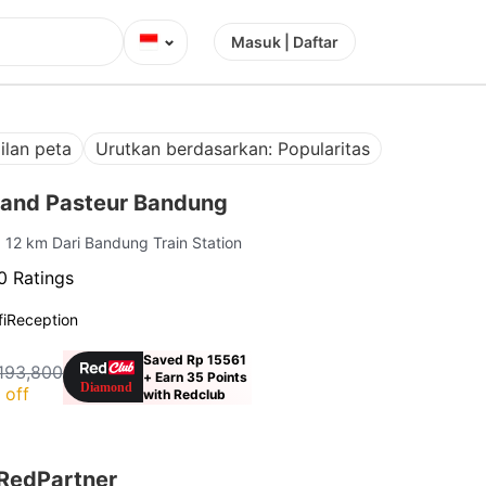
⌄
Masuk | Daftar
ilan peta
Urutkan berdasarkan: Popularitas
land Pasteur Bandung
| 12 km Dari Bandung Train Station
0 Ratings
i
Reception
Saved Rp 15561
193,800
+ Earn 35 Points
 off
with Redclub
 RedPartner