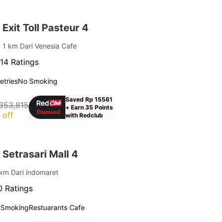
Exit Toll Pasteur 4
| 1 km Dari Venesia Cafe
14 Ratings
letries
No Smoking
Saved Rp 15561
353,815
+ Earn 35 Points
 off
with Redclub
Setrasari Mall 4
 km Dari indomaret
 Ratings
 Smoking
Restuarants Cafe