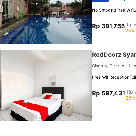
No Smoking
Free Wifi
Rp 
Rp 391,755
25% 
RedDoorz Syar
Cisarua, Cisarua
| 1 k
Free Wifi
Reception
Toi
Rp 
Rp 597,431
25% 