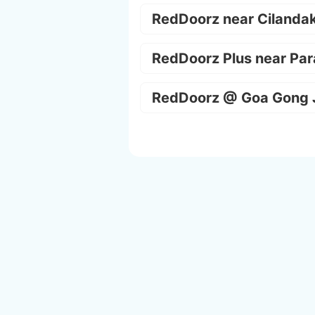
RedDoorz near Cilanda
RedDoorz Plus near Par
RedDoorz @ Goa Gong 