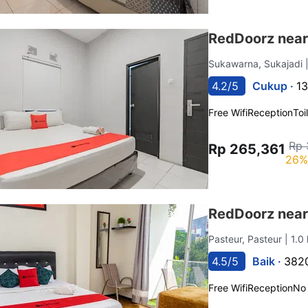
RedDoorz near 
Sukawarna, Sukajadi
4.2/5
Cukup ·
13
Free Wifi
Reception
Toi
Rp 
Rp 265,361
26%
RedDoorz near 
Pasteur, Pasteur
| 1.0
4.5/5
Baik ·
3820
Free Wifi
Reception
No