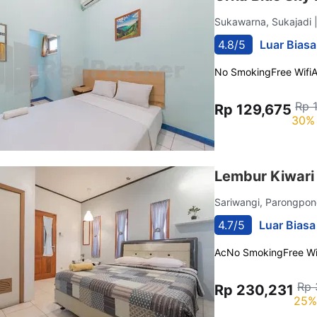
Sukawarna, Sukajadi
4.8/5
Luar Biasa
No Smoking
Free Wifi
Rp 
Rp 129,675
30% 
Lembur Kiwari
Sariwangi, Parongpo
4.7/5
Luar Biasa
Ac
No Smoking
Free Wi
Rp 
Rp 230,231
25%