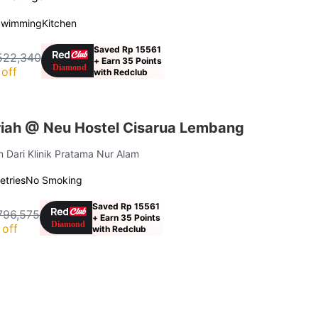
Swimming
Kitchen
Saved Rp 15561
522,340
+ Earn 35 Points
off
with Redclub
iah @ Neu Hostel Cisarua Lembang
m Dari Klinik Pratama Nur Alam
letries
No Smoking
Saved Rp 15561
796,575
+ Earn 35 Points
off
with Redclub