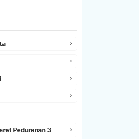
ta
i
aret Pedurenan 3