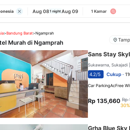
Aug 08
Aug 09
donesia
1 Kamar
1 night
ia
>
Bandung Barat
>
Ngamprah
Tamp
tel Murah di
Ngamprah
Sans Stay Sky
Sukawarna, Sukajadi
4.2/5
Cukup ·
11
Car Parking
Ac
Free Wif
Rp 
Rp 135,660
30%
Grha Blue Sky