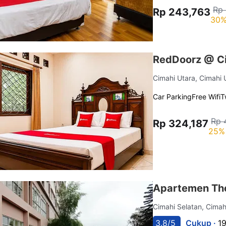
Rp
Rp 243,763
30%
RedDoorz @ C
Cimahi Utara, Cimahi
Car Parking
Free Wifi
T
Rp 
Rp 324,187
25% 
Apartemen The
Cimahi Selatan, Cimah
3.8/5
Cukup ·
19