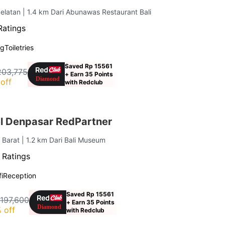
elatan
| 1.4 km Dari Abunawas Restaurant Bali
Ratings
ng
Toiletries
Saved Rp 15561
203,775
+ Earn 35 Points
off
with Redclub
el Denpasar RedPartner
 Barat
| 1.2 km Dari Bali Museum
 Ratings
i
Reception
Saved Rp 15561
 197,600
+ Earn 35 Points
 off
with Redclub