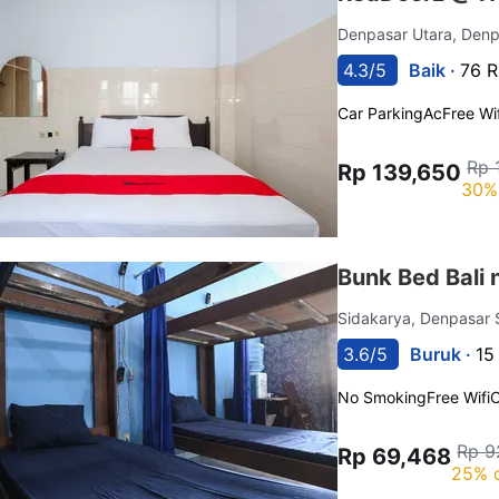
Denpasar Utara, Den
4.3/5
Baik ·
76 R
Car Parking
Ac
Free Wif
Rp 
Rp 139,650
30%
Bunk Bed Bali 
Sidakarya, Denpasar 
3.6/5
Buruk ·
15
No Smoking
Free Wifi
C
Rp 9
Rp 69,468
25% 