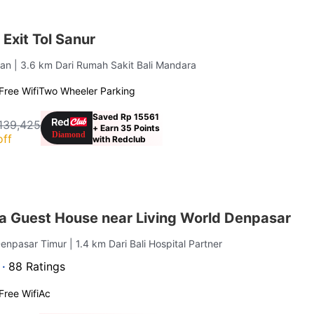
Exit Tol Sanur
tan
| 3.6 km Dari Rumah Sakit Bali Mandara
Free Wifi
Two Wheeler Parking
Saved Rp 15561
139,425
+ Earn 35 Points
off
with Redclub
a Guest House near Living World Denpasar
Denpasar Timur
| 1.4 km Dari Bali Hospital Partner
 ·
88 Ratings
Free Wifi
Ac