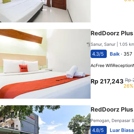
RedDoorz Plus
Sanur, Sanur
| 1.05 k
4.3/5
Baik ·
357 
Ac
Free Wifi
Reception
Rp 
Rp 217,243
26% 
RedDoorz Plus 
Pemogan, Denpasar S
4.8/5
Luar Biasa