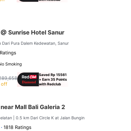
 @ Sunrise Hotel Sanur
m Dari Pura Dalem Kedewatan, Sanur
Ratings
No Smoking
Saved Rp 15561
289,658
+ Earn 35 Points
off
with Redclub
near Mall Bali Galeria 2
elatan
| 0.5 km Dari Circle K at Jalan Bungin
 ·
1818 Ratings