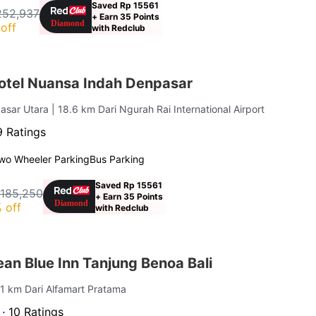
Saved Rp 15561
252,937
+ Earn 35 Points
off
with Redclub
tel Nuansa Indah Denpasar
pasar Utara
| 18.6 km Dari Ngurah Rai International Airport
9 Ratings
wo Wheeler Parking
Bus Parking
Saved Rp 15561
 185,250
+ Earn 35 Points
 off
with Redclub
an Blue Inn Tanjung Benoa Bali
 1 km Dari Alfamart Pratama
 ·
10 Ratings