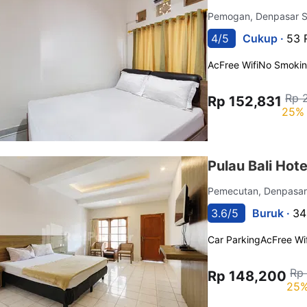
Pemogan, Denpasar S
4/5
Cukup ·
53 
Ac
Free Wifi
No Smoki
Rp 
Rp 152,831
25% 
Pulau Bali Hot
Pemecutan, Denpasar
3.6/5
Buruk ·
34
Car Parking
Ac
Free Wif
Rp
Rp 148,200
25%