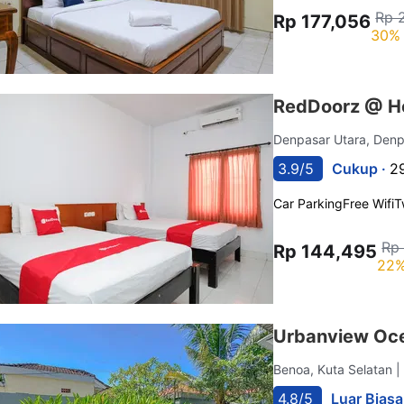
Rp 
Rp 177,056
30% 
RedDoorz @ Ho
Denpasar Utara, Den
3.9/5
Cukup ·
2
Car Parking
Free Wifi
T
Rp
Rp 144,495
22%
Urbanview Oce
Benoa, Kuta Selatan
|
4.8/5
Luar Biasa