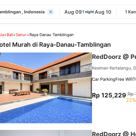
Aug 09
Aug 10
mblingan , Indonesia
1 Ka
1 night
ia
>
Bali
>
Sanur
>
Raya Danau Tamblingan
otel Murah di
Raya-Danau-Tamblingan
RedDoorz @ Pu
Kesiman Kertalangu, 
Car Parking
Free Wifi
T
Rp 
Rp 125,229
22%
RedDoorz @ Ho