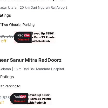
pasar Utara
| 20 km Dari Ngurah Rai Airport
atings
i
Two Wheeler Parking
Saved Rp 15561
199,500
+ Earn 35 Points
 off
with Redclub
near Sanur Mitra RedDoorz
Selatan
| 1 km Dari Bali Mandara Hospital
 Ratings
ar Parking
Ac
Saved Rp 15561
2,625
+ Earn 35 Points
off
with Redclub