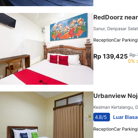
RedDoorz near 
Sanur, Denpasar Sela
Reception
Car Parking
Rp 
Rp 139,425
0% 
Urbanview Noj
Kesiman Kertalangu, 
4.8/5
Luar Biasa
Reception
Car Parking