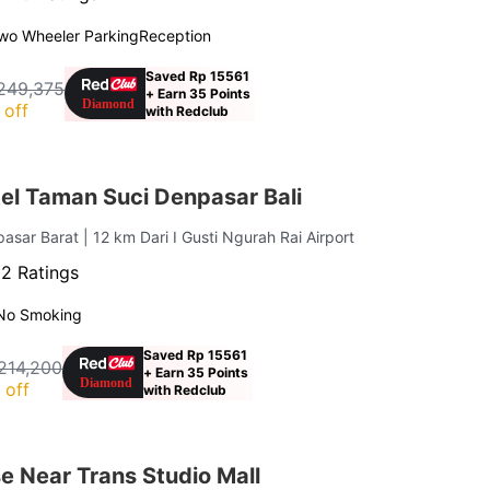
wo Wheeler Parking
Reception
Saved Rp 15561
249,375
+ Earn 35 Points
 off
with Redclub
el Taman Suci Denpasar Bali
pasar Barat
| 12 km Dari I Gusti Ngurah Rai Airport
02 Ratings
No Smoking
Saved Rp 15561
214,200
+ Earn 35 Points
 off
with Redclub
e Near Trans Studio Mall