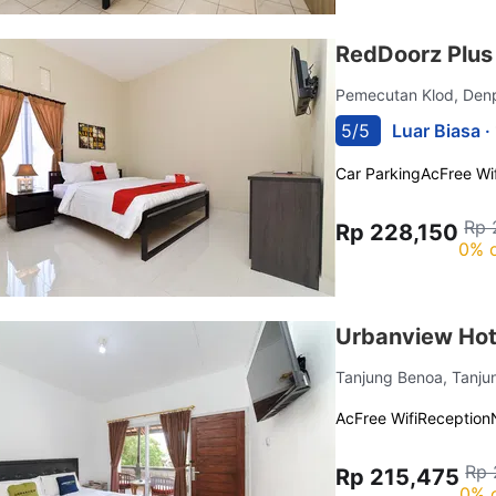
RedDoorz Plus
Pemecutan Klod, Den
5/5
Luar Biasa ·
Car Parking
Ac
Free Wif
Rp 
Rp 228,150
0% o
Urbanview Hot
Tanjung Benoa, Tanj
Ac
Free Wifi
Reception
Rp 
Rp 215,475
0% 