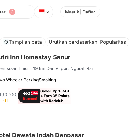
⌄
mar
Masuk | Daftar
Tampilan peta
Urutkan berdasarkan: Popularitas
tri Inn Homestay Sanur
Denpasar Timur
| 19 km Dari Airport Ngurah Rai
wo Wheeler Parking
Smoking
Saved Rp 15561
160,550
+ Earn 35 Points
 off
with Redclub
tel Dewata Indah Denpasar