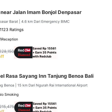
 near Jalan Imam Bonjol Denpasar
pasar Barat
| 4.6 km Dari Emergency BIMC
1123 Ratings
i
Reception
Saved Rp 15561
228,150
+ Earn 35 Points
ff
with Redclub
el Rasa Sayang Inn Tanjung Benoa Bali
ung Benoa
| 15 km Dari Ngurah Rai International Airport
No Smoking
Saved Rp 15561
215,475
+ Earn 35 Points
off
with Redclub