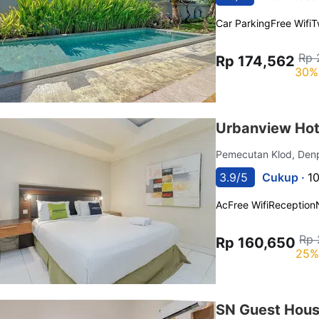
Car Parking
Free Wifi
T
Rp 
Rp 174,562
30%
Urbanview Hot
Pemecutan Klod, Den
3.9/5
Cukup ·
1
Ac
Free Wifi
Reception
Rp 
Rp 160,650
25%
SN Guest Hous