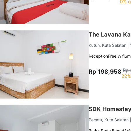
0% o
The Lavana Ka
Kutuh, Kuta Selatan
|
Reception
Free Wifi
Sm
Rp 
Rp 198,958
22%
SDK Homestay
Pecatu, Kuta Selatan
Parkir Roda Empat
Ac