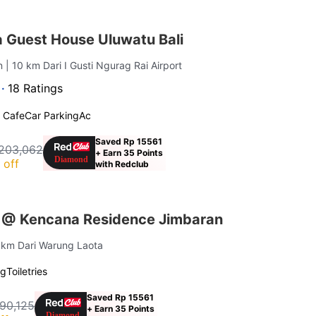
 Guest House Uluwatu Bali
an
| 10 km Dari I Gusti Ngurag Rai Airport
 ·
18 Ratings
 Cafe
Car Parking
Ac
Saved Rp 15561
203,062
+ Earn 35 Points
 off
with Redclub
 @ Kencana Residence Jimbaran
4 km Dari Warung Laota
ng
Toiletries
Saved Rp 15561
190,125
+ Earn 35 Points