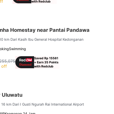
ff
with Redclub
nha Homestay near Pantai Pandawa
 10 km Dari Kasih Ibu General Hospital Kedonganan
oking
Swimming
Saved Rp 15561
255,075
+ Earn 35 Points
 off
with Redclub
 Uluwatu
| 16 km Dari I Gusti Ngurah Rai International Airport
Wifi
Keamanan 24 Jam