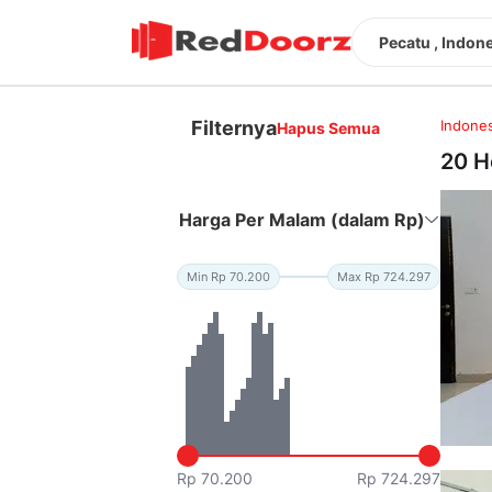
Pecatu , Indon
Filternya
Indones
Hapus Semua
20 H
Harga Per Malam (dalam Rp)
Min Rp 70.200
Max Rp 724.297
Rp 70.200
Rp 724.297