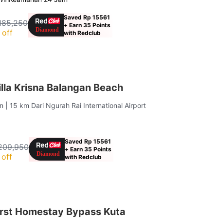
Saved Rp 15561
185,250
+ Earn 35 Points
 off
with Redclub
lla Krisna Balangan Beach
an
| 15 km Dari Ngurah Rai International Airport
Saved Rp 15561
209,950
+ Earn 35 Points
off
with Redclub
rst Homestay Bypass Kuta