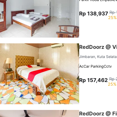
Rp 
Rp 138,937
25%
RedDoorz @ Vi
Jimbaran, Kuta Selat
Ac
Car Parking
Cctv
Rp 
Rp 157,462
25% 
RedDoorz @ Fi