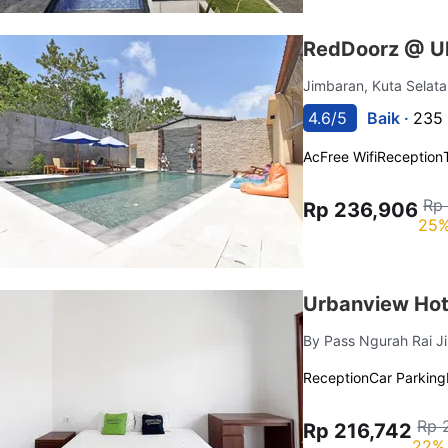
RedDoorz @ Ul
Jimbaran, Kuta Selat
4.6/5
Baik ·
235 
Ac
Free Wifi
Reception
Rp
Rp 236,906
25%
Urbanview Hote
By Pass Ngurah Rai J
Reception
Car Parking
Rp 
Rp 216,742
22% 