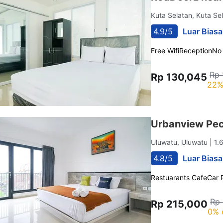
Kuta Selatan, Kuta Se
4.9/5
Luar Biasa
Free Wifi
Reception
No
Rp 
Rp 130,045
22%
Urbanview Pec
Uluwatu, Uluwatu
| 1
4.8/5
Luar Biasa
Restuarants Cafe
Car 
Rp
Rp 215,000
0% 