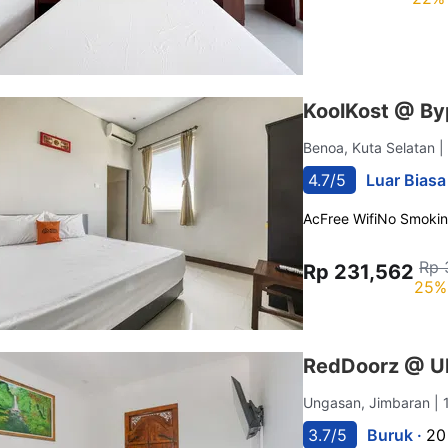
KoolKost @ By
Benoa, Kuta Selatan
|
4.7/5
Luar Biasa
Ac
Free Wifi
No Smoki
Rp 
Rp 231,562
25%
RedDoorz @ Ul
Ungasan, Jimbaran
| 
3.7/5
Buruk ·
20