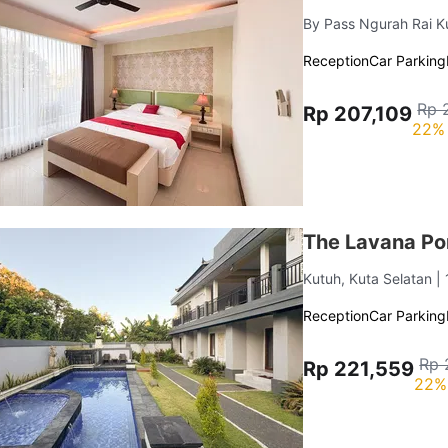
By Pass Ngurah Rai K
Reception
Car Parking
Rp 
Rp 207,109
22% 
The Lavana P
Kutuh, Kuta Selatan
|
Reception
Car Parking
Rp 
Rp 221,559
22%