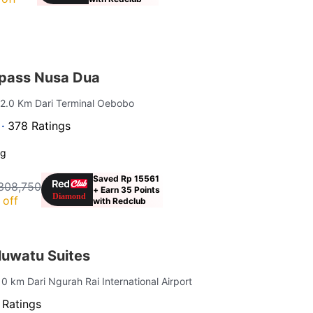
pass Nusa Dua
 2.0 Km Dari Terminal Oebobo
 ·
378 Ratings
ng
Saved Rp 15561
308,750
+ Earn 35 Points
 off
with Redclub
uwatu Suites
10 km Dari Ngurah Rai International Airport
 Ratings