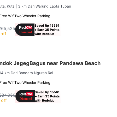
uta, Kuta
| 3 km Dari Warung Laota Tuban
Free Wifi
Two Wheeler Parking
Saved Rp 15561
265,525
+ Earn 35 Points
off
with Redclub
ondok JegegBagus near Pandawa Beach
 14 km Dari Bandara Ngurah Rai
Free Wifi
Two Wheeler Parking
Saved Rp 15561
284,050
+ Earn 35 Points
 off
with Redclub