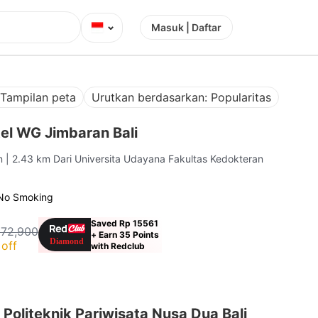
⌄
Masuk | Daftar
Tampilan peta
Urutkan berdasarkan: Popularitas
el WG Jimbaran Bali
an
| 2.43 km Dari Universita Udayana Fakultas Kedokteran
No Smoking
Saved Rp 15561
172,900
+ Earn 35 Points
off
with Redclub
Politeknik Pariwisata Nusa Dua Bali