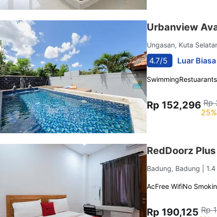
Urbanview Ava
Ungasan, Kuta Selat
4.7/5
Luar Biasa
Swimming
Restuarants
Rp 
Rp 152,296
25%
RedDoorz Plus
Badung, Badung
| 1.
Ac
Free Wifi
No Smoki
Rp 
Rp 190,125