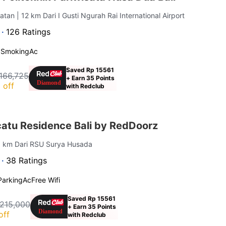
latan
| 12 km Dari I Gusti Ngurah Rai International Airport
 ·
126 Ratings
 Smoking
Ac
Saved Rp 15561
166,725
+ Earn 35 Points
 off
with Redclub
atu Residence Bali by RedDoorz
.6 km Dari RSU Surya Husada
 ·
38 Ratings
Parking
Ac
Free Wifi
Saved Rp 15561
 215,000
+ Earn 35 Points
off
with Redclub