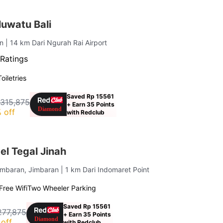
uwatu Bali
an
| 14 km Dari Ngurah Rai Airport
Ratings
Toiletries
Saved Rp 15561
 315,875
+ Earn 35 Points
 off
with Redclub
l Tegal Jinah
imbaran, Jimbaran
| 1 km Dari Indomaret Point
Free Wifi
Two Wheeler Parking
Saved Rp 15561
277,875
+ Earn 35 Points
off
with Redclub