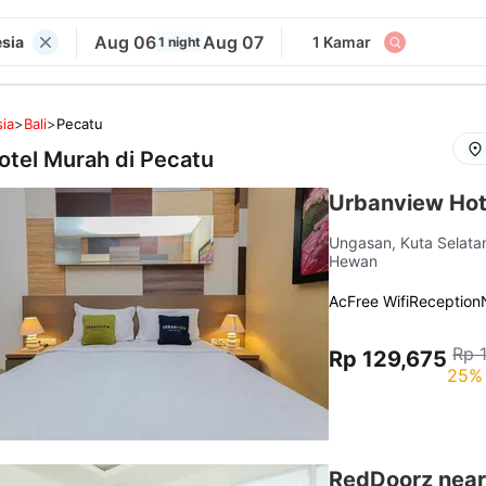
Aug 06
Aug 07
esia
1 Kamar
1 night
ia
>
Bali
>
Pecatu
otel Murah di
Pecatu
Urbanview Hot
Ungasan, Kuta Selat
Hewan
Ac
Free Wifi
Reception
Rp 
Rp 129,675
25% 
RedDoorz near 