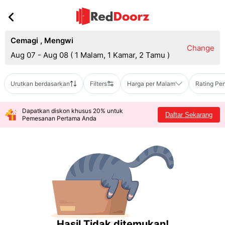
Cemagi
,
Mengwi
Change
Aug 07 - Aug 08
(
1 Malam, 1 Kamar, 2 Tamu
)
Urutkan berdasarkan
Filters
Harga per Malam
Rating Pe
Dapatkan diskon khusus 20% untuk
Daftar Sekarang
Pemesanan Pertama Anda
Hasil Tidak ditemukan!