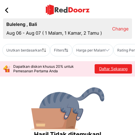
Buleleng
,
Bali
Change
Aug 06 - Aug 07
(
1 Malam, 1 Kamar, 2 Tamu
)
Urutkan berdasarkan
Filters
Harga per Malam
Rating Pe
Dapatkan diskon khusus 20% untuk
Daftar Sekarang
Pemesanan Pertama Anda
Hasil Tidak ditemukan!