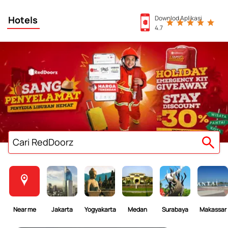
Hotels
Downlod Aplikasi
4.7
Cari RedDoorz
Near me
Jakarta
Yogyakarta
Medan
Surabaya
Makassar