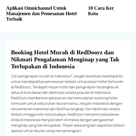
Aplikasi Omnichannel Untuk
10 Cara Kerja Freelan
Manajemen dan Pemesanan Hotel
Kota
Terbaik
Booking Hotel Murah di RedDoorz dan
Nikmati Pengalaman Menginap yang Tak
Terlupakan di Indonesia
Cari penginapan murah di Indonesia? Jangan lewatkan kesempatan
untuk mendapatkan penawaran terbaik untuk pesan hotel termurah
di RedDoorz. Terdapat ribuan hotel dan penginapan terjangkau di
seluruh kota besar dan destinasi wisata populer di Indonesia.
RedDoorz memberikan pelayanan dan kemudahan booking hotel
termurah untuk kebutuhan liburan kamu. Jelajahi Indonesia dengan
kenyamanan maksimal dan fasilitas lengkap. Dari destinasi wisata
terbaru hingga kota-kota budaya, RedDoorz menjamin perjalanan
Anda di Indonesia menjadi lebih istimewa dengan pengalaman
menginap yang tak terlupakan. Pesan sekarang dan dapatkan diskon
spesial untuk liburan yang menyenangkan!