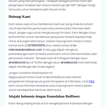
liburan yang menyenangkan. Terdapat beragam pilihan hotel dan
penginapan terdekat dari stasiun kereta api dan MRT dengan harga
termurah untuk mempermudah liburan Anda.
Hubungi Kami
Kami selalu siap untuk memberikan bantuan yang Anda butuhkan!
Jika Anda memiliki pertanyaan atau memerlukan informasi lebih
lanjut, jangan ragu untuk menghubungi tim kami. Kami dengan tulus
berkomitmen untuk memberikan pelayanan terbaik kepada Anda.
Untuk dukungan lebih lanjut, silakan hubungi kami melalui nomor
kontak kami di
02180635835
atau melalui email di
cs-
indonesia@reddoorz.com
. Anda juga dapat mengikuti
perkembangan kami di media sosial kami untuk informasi terbaru dan
penawaran menarik. Temukan kami di Instagram dengan akun
@reddoorzid
dan di Twitter dengan akun
@reddoorzid
. Kami berharap
dapat mendengar dari Anda segera!
Jangan Lewatkan Kesempatan Ini!
Segera pesan hotel murah Anda di RedDoorz dan nikmati
pengalaman menginap yang tak terlupakan di Indonesia. Lihat
FAQ
kami untuk informasi tambahan atau hubungi kami melalui pesan
untuk mendapatkan bantuan lebih lanjut.
Jelajahi Indonesia dengan Kemudahan RedDoorz
Kami mengundang Anda untuk mengeksplorasi Indonesia dengan