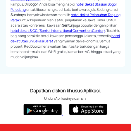
kampus. Di
Bogor
, Anda bisa menginap di
hotel dekat Stasiun Bogor
Paledang
untuk liburan singkat di kota berhawa sejuk. Sedangkan di
Surabaya
, banyak wisatawan memilih
hotel dekat Pelabuhan Tanjung
Perak
untuk keperluan bisnis atau perjalanan ke Jawa Timur. Untuk
acara atau konferensi, kawasan
Sentul
juga populer dengan pilihan
hotel dekat SICC (Sentul International Convention Center)
. Terakhir,
bagi yang beraktivitas di kawasan penyangga Jakarta, tersedia
hotel
dekat Stasiun Bekasi Barat
yang nyaman dan ekonomis. Semua
properti RedDoorz menawarkan fasilitas terbaik dengan harga
bersahabat—mulai dari Wi-Fi gratis, kamar ber-AC, hingga lokasi yang
mudah dijangkau.
Dapatkan diskon khusus Aplikasi.
Unduh Aplikasinya dari sini