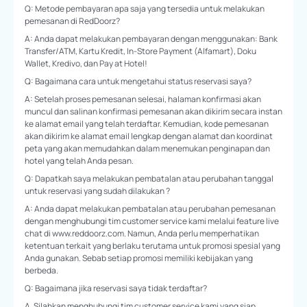
Q: Metode pembayaran apa saja yang tersedia untuk melakukan
pemesanan di RedDoorz?
A: Anda dapat melakukan pembayaran dengan menggunakan: Bank
Transfer/ATM, Kartu Kredit, In-Store Payment (Alfamart), Doku
Wallet, Kredivo, dan Pay at Hotel!
Q: Bagaimana cara untuk mengetahui status reservasi saya?
A: Setelah proses pemesanan selesai, halaman konfirmasi akan
muncul dan salinan konfirmasi pemesanan akan dikirim secara instan
ke alamat email yang telah terdaftar. Kemudian, kode pemesanan
akan dikirim ke alamat email lengkap dengan alamat dan koordinat
peta yang akan memudahkan dalam menemukan penginapan dan
hotel yang telah Anda pesan.
Q: Dapatkah saya melakukan pembatalan atau perubahan tanggal
untuk reservasi yang sudah dilakukan ?
A: Anda dapat melakukan pembatalan atau perubahan pemesanan
dengan menghubungi tim customer service kami melalui feature live
chat di www.reddoorz.com. Namun, Anda perlu memperhatikan
ketentuan terkait yang berlaku terutama untuk promosi spesial yang
Anda gunakan. Sebab setiap promosi memiliki kebijakan yang
berbeda.
Q: Bagaimana jika reservasi saya tidak terdaftar?
A. Silahkan menghubungi tim customer service kami yang siap