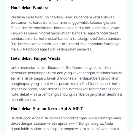
Hotel dekat Bandara
Pastinya Anda tidak ingin terburu-buru ke bandara ketika liburan,
terutama jika harus transit dan menunggu waktu keberangkatan.
Pilihlah hotel terdekat dari bandara agar tidak ketinggalan pesawat.
Kamu bisa memilih hotel terdekat dari bandara, seperti hotel dekat
bandara Jakarta, hotel dekat bandara Bandung, hotel dekat bandara
Bali, hotel dekat bandara Jogja, atau hotel dekat bandara Surabaya
melalui RedDoorz agar tidak ketinggalan pesawat.
Hotel dekat Tempat Wisata
Untuk memaksimalkan liburanmu, RedDoorz menyediakan fitur
pencarian penginapan termurah yang dekat dengan destinasi wisata
terkenal di berbagai wilayah di Indonesia. Terdapat beragam pilihan
penginapan yang dapat Anda pesan melalui RedDoorz, seperti hotel
dekat Malioboro, hotel dekat Dufan, hotel dekat Taman Safari Bogor,
hotel dekat wisata Lembang Bandung, dan berbagai pilihan destinasi
menarik lainnya.
Hotel dekat Stasiun Kereta Api & MRT
Di RedDoorz, Anda bisa memesan hotel dengan lokasi strategis yang
dekat dengan stasiun kereta api dan MRT. Dengan begitu, Anda
dapat lebih mudah menjangkau tempat wisata pilihan favorit untuk