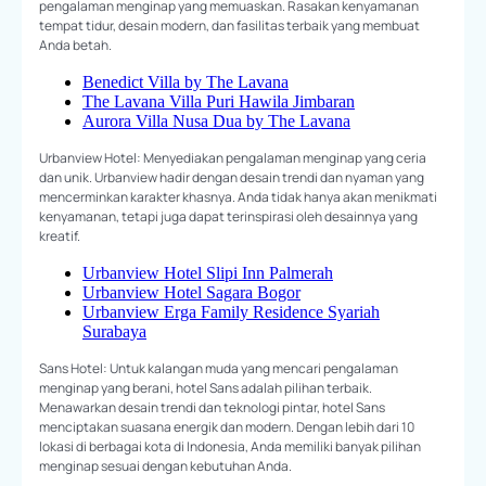
pengalaman menginap yang memuaskan. Rasakan kenyamanan
tempat tidur, desain modern, dan fasilitas terbaik yang membuat
Anda betah.
Benedict Villa by The Lavana
The Lavana Villa Puri Hawila Jimbaran
Aurora Villa Nusa Dua by The Lavana
Urbanview Hotel: Menyediakan pengalaman menginap yang ceria
dan unik. Urbanview hadir dengan desain trendi dan nyaman yang
mencerminkan karakter khasnya. Anda tidak hanya akan menikmati
kenyamanan, tetapi juga dapat terinspirasi oleh desainnya yang
kreatif.
Urbanview Hotel Slipi Inn Palmerah
Urbanview Hotel Sagara Bogor
Urbanview Erga Family Residence Syariah
Surabaya
Sans Hotel: Untuk kalangan muda yang mencari pengalaman
menginap yang berani, hotel Sans adalah pilihan terbaik.
Menawarkan desain trendi dan teknologi pintar, hotel Sans
menciptakan suasana energik dan modern. Dengan lebih dari 10
lokasi di berbagai kota di Indonesia, Anda memiliki banyak pilihan
menginap sesuai dengan kebutuhan Anda.