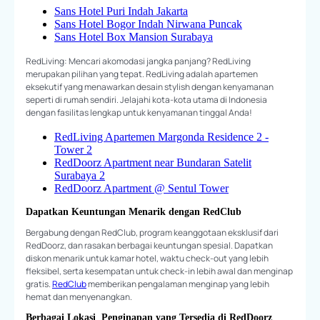
Sans Hotel Puri Indah Jakarta
Sans Hotel Bogor Indah Nirwana Puncak
Sans Hotel Box Mansion Surabaya
RedLiving: Mencari akomodasi jangka panjang? RedLiving
merupakan pilihan yang tepat. RedLiving adalah apartemen
eksekutif yang menawarkan desain stylish dengan kenyamanan
seperti di rumah sendiri. Jelajahi kota-kota utama di Indonesia
dengan fasilitas lengkap untuk kenyamanan tinggal Anda!
RedLiving Apartemen Margonda Residence 2 -
Tower 2
RedDoorz Apartment near Bundaran Satelit
Surabaya 2
RedDoorz Apartment @ Sentul Tower
Dapatkan Keuntungan Menarik dengan RedClub
Bergabung dengan RedClub, program keanggotaan eksklusif dari
RedDoorz, dan rasakan berbagai keuntungan spesial. Dapatkan
diskon menarik untuk kamar hotel, waktu check-out yang lebih
fleksibel, serta kesempatan untuk check-in lebih awal dan menginap
gratis.
RedClub
memberikan pengalaman menginap yang lebih
hemat dan menyenangkan.
Berbagai Lokasi Penginapan yang Tersedia di RedDoorz