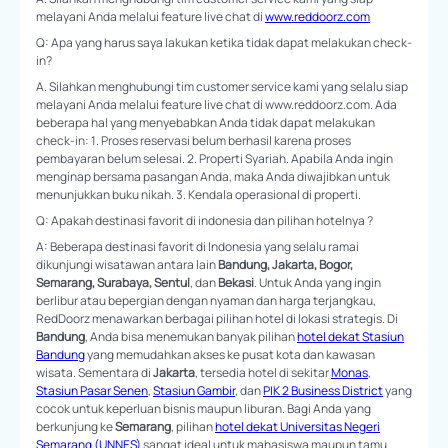
melayani Anda melalui feature live chat di
www.reddoorz.com
Q: Apa yang harus saya lakukan ketika tidak dapat melakukan check-
in?
A. Silahkan menghubungi tim customer service kami yang selalu siap
melayani Anda melalui feature live chat di www.reddoorz.com. Ada
beberapa hal yang menyebabkan Anda tidak dapat melakukan
check-in: 1. Proses reservasi belum berhasil karena proses
pembayaran belum selesai. 2. Properti Syariah. Apabila Anda ingin
menginap bersama pasangan Anda, maka Anda diwajibkan untuk
menunjukkan buku nikah. 3. Kendala operasional di properti.
Q: Apakah destinasi favorit di indonesia dan pilihan hotelnya ?
A: Beberapa destinasi favorit di Indonesia yang selalu ramai
dikunjungi wisatawan antara lain
Bandung, Jakarta, Bogor,
Semarang, Surabaya, Sentul
, dan
Bekasi
. Untuk Anda yang ingin
berlibur atau bepergian dengan nyaman dan harga terjangkau,
RedDoorz menawarkan berbagai pilihan hotel di lokasi strategis. Di
Bandung
, Anda bisa menemukan banyak pilihan
hotel dekat Stasiun
Bandung
yang memudahkan akses ke pusat kota dan kawasan
wisata. Sementara di
Jakarta
, tersedia hotel di sekitar
Monas
,
Stasiun Pasar Senen
,
Stasiun Gambir
, dan
PIK 2 Business District
yang
cocok untuk keperluan bisnis maupun liburan. Bagi Anda yang
berkunjung ke
Semarang
, pilihan
hotel dekat Universitas Negeri
Semarang (UNNES)
sangat ideal untuk mahasiswa maupun tamu