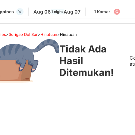
Aug 06
Aug 07
ippines
1 Kamar
1 night
ines
>
Surigao Del Sur
>
Hinatuan
>
Hinatuan
Tidak Ada
Co
Hasil
at
Ditemukan!