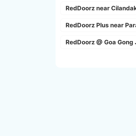
RedDoorz near Cilanda
RedDoorz Plus near Par
RedDoorz @ Goa Gong 