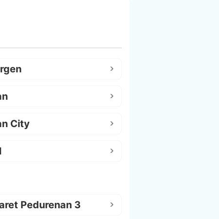
argen
an
n City
l
aret Pedurenan 3