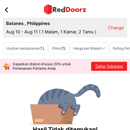
Batanes
,
Philippines
Change
Aug 10 - Aug 11
(
1 Malam, 1 Kamar, 2 Tamu
)
Urutkan berdasarkan
Filters
Harga per Malam
Rating Pe
Dapatkan diskon khusus 20% untuk
Daftar Sekarang
Pemesanan Pertama Anda
Hasil Tidak ditemukan!