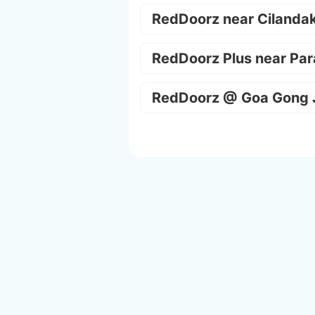
RedDoorz near Cilanda
RedDoorz Plus near Par
RedDoorz @ Goa Gong 