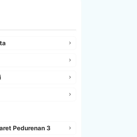
ta
i
aret Pedurenan 3