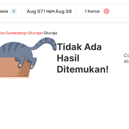
Aug 07
Aug 08
nesia
1 Kamar
1 night
ia
>
Sumedang
>
Situraja
>
Situraja
Tidak Ada
Co
Hasil
at
Ditemukan!