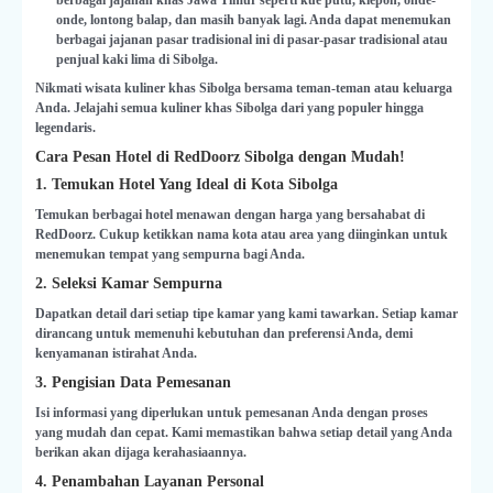
berbagai jajanan khas Jawa Timur seperti kue putu, klepon, onde-
onde, lontong balap, dan masih banyak lagi. Anda dapat menemukan
berbagai jajanan pasar tradisional ini di pasar-pasar tradisional atau
penjual kaki lima di Sibolga.
Nikmati wisata kuliner khas Sibolga bersama teman-teman atau keluarga
Anda. Jelajahi semua kuliner khas Sibolga dari yang populer hingga
legendaris.
Cara Pesan Hotel di RedDoorz Sibolga dengan Mudah!
1. Temukan Hotel Yang Ideal di Kota Sibolga
Temukan berbagai hotel menawan dengan harga yang bersahabat di
RedDoorz. Cukup ketikkan nama kota atau area yang diinginkan untuk
menemukan tempat yang sempurna bagi Anda.
2. Seleksi Kamar Sempurna
Dapatkan detail dari setiap tipe kamar yang kami tawarkan. Setiap kamar
dirancang untuk memenuhi kebutuhan dan preferensi Anda, demi
kenyamanan istirahat Anda.
3. Pengisian Data Pemesanan
Isi informasi yang diperlukan untuk pemesanan Anda dengan proses
yang mudah dan cepat. Kami memastikan bahwa setiap detail yang Anda
berikan akan dijaga kerahasiaannya.
4. Penambahan Layanan Personal