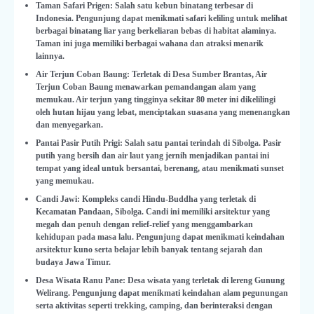
Taman Safari Prigen: Salah satu kebun binatang terbesar di
Indonesia. Pengunjung dapat menikmati safari keliling untuk melihat
berbagai binatang liar yang berkeliaran bebas di habitat alaminya.
Taman ini juga memiliki berbagai wahana dan atraksi menarik
lainnya.
Air Terjun Coban Baung: Terletak di Desa Sumber Brantas, Air
Terjun Coban Baung menawarkan pemandangan alam yang
memukau. Air terjun yang tingginya sekitar 80 meter ini dikelilingi
oleh hutan hijau yang lebat, menciptakan suasana yang menenangkan
dan menyegarkan.
Pantai Pasir Putih Prigi: Salah satu pantai terindah di Sibolga. Pasir
putih yang bersih dan air laut yang jernih menjadikan pantai ini
tempat yang ideal untuk bersantai, berenang, atau menikmati sunset
yang memukau.
Candi Jawi: Kompleks candi Hindu-Buddha yang terletak di
Kecamatan Pandaan, Sibolga. Candi ini memiliki arsitektur yang
megah dan penuh dengan relief-relief yang menggambarkan
kehidupan pada masa lalu. Pengunjung dapat menikmati keindahan
arsitektur kuno serta belajar lebih banyak tentang sejarah dan
budaya Jawa Timur.
Desa Wisata Ranu Pane: Desa wisata yang terletak di lereng Gunung
Welirang. Pengunjung dapat menikmati keindahan alam pegunungan
serta aktivitas seperti trekking, camping, dan berinteraksi dengan