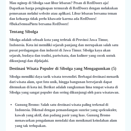
Mau nginep di Sibolga saat libur lebaran? Pesan di RedDoorz aja!
Dapatkan harga penginapan termurah di RedDoorz dengan melakukan
pemesanan melalui website atau aplikasi. Libur lebaran bersama teman
dan keluarga tidak perlu khawatir karena ada RedDoorz!
#BukaSemuaPintu bersama RedDoorz!
Tentang Sibolga
Sibolga adalah sebuah kota yang terletak di Provinsi Jawa Timur,
Indonesia. Kota ini memiliki sejarah panjang dan merupakan salah satu
pusat perdagangan dan industri di Jawa Timur. Sibolga kaya akan
sejarah, budaya dan tradisi, pariwisata, dan kuliner yang cocok untuk
dikunjungi dan dijelajahi.
Destinasi Wisata Populer di Sibolga yang Mengagumkan (5)
Sibolga memiliki daya tarik wisata tersendiri. Berbagai destinasi menarik
dari wisata alam, spot foto unik, hingga bangunan bersejarah dapat
ditemukan di kota ini. Berikut adalah rangkuman lima tempat wisata di
Sibolga yang sangat populer dan sering dikunjungi oleh para wisatawan.
Gunung Bromo: Salah satu destinasi wisata paling terkenal di
Indonesia. Dikenal dengan pemandangan sunrise yang spektakuler,
kawah yang aktif, dan padang pasir yang luas. Gunung Bromo
menawarkan pengalaman mendaki dan menikmati keindahan alam
yang tak terlupakan.