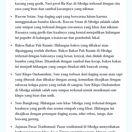
kacang yang gurih. Nasi pecel Bu Kus di Sibolga terkenal dengan cita
rasa yang lezat dan sambal kacangnya yang nikmat.
Rawon Setan: Sup daging sapi yang berwarna hitam karena
menggunakan bumbu kluwek. Rawon Setan di Sibolga adalah salah
satu tempat yang terkenal dengan rawonnya yang khas dan nikmat.
Rasanya yang gurih dan kuahnya yang kental menjadikan hidangan
ini populer di kalangan wisatawan dan penduduk lokal.
Bakso Bakar Pak Kumis: Hidangan bakso yang dibakar atau
dipanggang setelah direbus. Bakso Bakar Pak Kumis di Sibolga
terkenal dengan baksonya yang besar, kenyal, dan diolah dengan
bumbu yang khas. Ditambah dengan sambal dan kecap, bakso bakar
ini menjadi hidangan yang sangat disukai oleh banyak orang.
Sate Klopo Ondomohen: Sate yang terbuat dari daging ayam atau sapi
yang ditusuk dan dibakar dengan arang, kemudian disajikan dengan
taburan kelapa parut yang sudah di sangrai. Sate Klopo Ondomohen
di Sibolga adalah salah satu tempat terkenal untuk menikmati sate
klopo yang lezat dan unik.
Soto Bangkong: Hidangan soto khas Sibolga yang terkenal dengan
kuahnya yang gurih dan aroma rempah yang khas. Hidangan ini
disajikan dengan potongan daging ayam, telur rebus, tauge, dan
bawang goreng.
Jajanan Pasar Tradisional: Pasar tradisional di Sibolga menyediakan