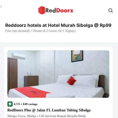
Reddoorz hotels at Hotel Murah Sibolga @ Rp99
Price (tax included): 1 Rooms & 2 Guests for 1 Night(s)
4.7/5
•
649
ratings
RedDoorz Plus @ Jalan FL Lumban Tobing Sibolga
Sibolga Utara, Sibolga
• 1.02 km from Rumah Bersalin Dinda