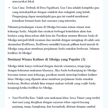
masyarakat lokal.
Goa Cina: Terletak di Desa Ngadisari, Goa Cina adalah kompleks gua
yang menakjubkan dengan stalaktit dan stalagmit yang indah.
Pengunjung dapat menjelajahi gua-gua ini sambil menikmati
keunikan formasi batu dan suasana yang misterius.
Nikmati petualangan wisata di Sibolga bersama teman-teman atau
keluarga Anda. Jelajahi dan rasakan berbagai keindahan alam dan
budaya yang ditawarkan oleh kota ini. Pastikan momen liburan Anda di
Sibolga menjadi lebih nyaman dan mudah dengan menginap di salah satu
akomodasi RedDoorz. RedDoorz memiliki banyak pilihan hotel murah di
Sibolga yang akan membuat perjalanan Anda semakin berkesan. Selamat
berlibur di Sibolga!
Destinasi Wisata Kuliner di Sibolga yang Populer (3)
Sibolga tidak hanya terkenal dengan daerah wisatanya, tetapi juga
dengan kelezatan makanan khasnya. Jika Anda berkunjung ke Sibolga
bersama teman atau keluarga, pastikan untuk mencicipi kuliner-kuliner
khas Sibolga yang dijamin akan membuat perjalanan Anda semakin
berkesan. Berikut adalah lima tempat makan terbaik yang wajib Anda
kunjungi ketika berlibur ke Sibolga.
Nasi Pecel Bu Kus: Salah satu makanan khas Jawa Timur yang terdiri
dari nasi yang disajikan dengan sayuran rebus seperti kacang
panjang, tauge, kangkung, dan kecambah, disiram dengan sambal