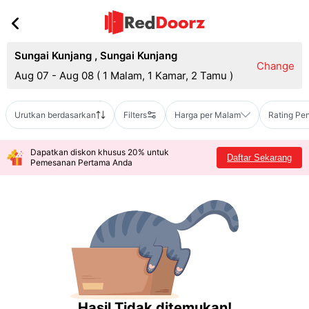
Sungai Kunjang
,
Sungai Kunjang
Change
Aug 07 - Aug 08
(
1 Malam, 1 Kamar, 2 Tamu
)
Urutkan berdasarkan
Filters
Harga per Malam
Rating Pe
Dapatkan diskon khusus 20% untuk
Daftar Sekarang
Pemesanan Pertama Anda
Hasil Tidak ditemukan!