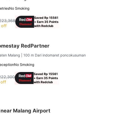
letries
No Smoking
Saved Rp 15561
223,368
+ Earn 35 Points
 off
with Redclub
omestay RedPartner
aten Malang
| 100 m Dari indomaret poncokusuman
eception
No Smoking
Saved Rp 15561
222,300
+ Earn 35 Points
off
with Redclub
 near Malang Airport