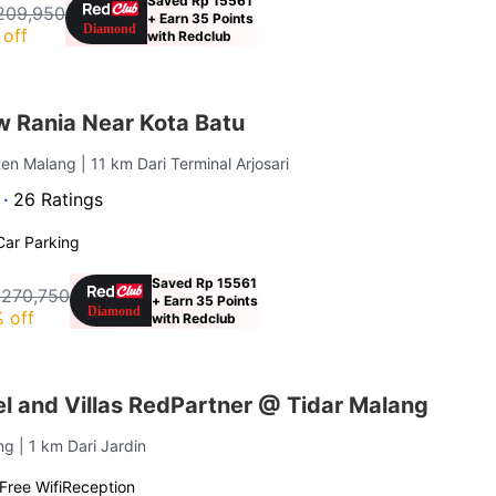
Saved Rp 15561
209,950
+ Earn 35 Points
off
with Redclub
 Rania Near Kota Batu
ten Malang
| 11 km Dari Terminal Arjosari
 ·
26 Ratings
Car Parking
Saved Rp 15561
 270,750
+ Earn 35 Points
 off
with Redclub
el and Villas RedPartner @ Tidar Malang
ang
| 1 km Dari Jardin
Free Wifi
Reception