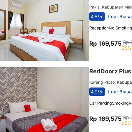
Pakis, Kabupaten Ma
4.8/5
Luar Biasa
Reception
No Smokin
Rp 
Rp 169,575
25% 
RedDoorz Plus
Karang Ploso, Kabup
4.9/5
Luar Biasa
Car Parking
Smoking
R
Rp 
Rp 169,575
25% 