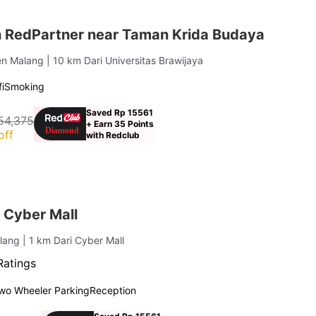
h RedPartner near Taman Krida Budaya
en Malang
| 10 km Dari Universitas Brawijaya
i
Smoking
Saved Rp 15561
54,375
+ Earn 35 Points
off
with Redclub
 Cyber Mall
alang
| 1 km Dari Cyber Mall
Ratings
wo Wheeler Parking
Reception