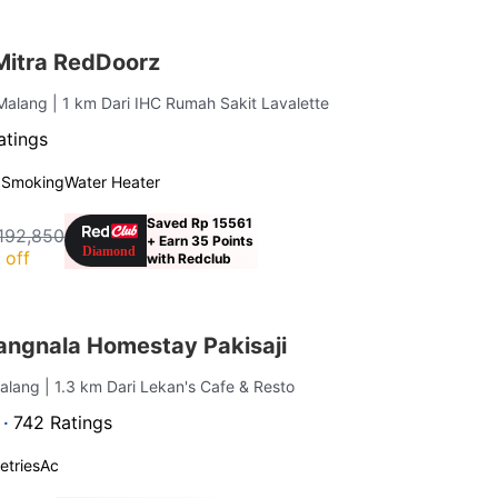
Mitra RedDoorz
 Malang
| 1 km Dari IHC Rumah Sakit Lavalette
atings
 Smoking
Water Heater
Saved Rp 15561
192,850
+ Earn 35 Points
 off
with Redclub
ngnala Homestay Pakisaji
Malang
| 1.3 km Dari Lekan's Cafe & Resto
 ·
742 Ratings
letries
Ac