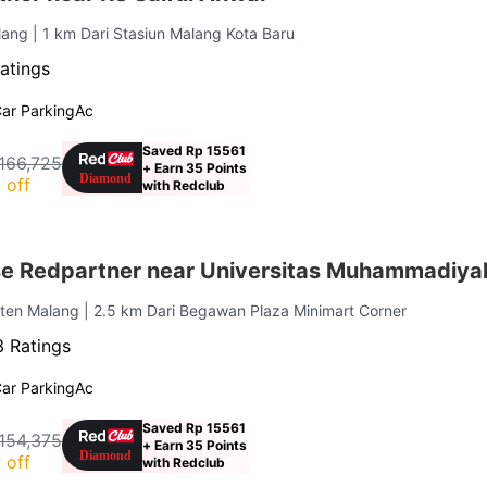
alang
| 1 km Dari Stasiun Malang Kota Baru
atings
ar Parking
Ac
Saved Rp 15561
166,725
+ Earn 35 Points
 off
with Redclub
e Redpartner near Universitas Muhammadiya
aten Malang
| 2.5 km Dari Begawan Plaza Minimart Corner
3 Ratings
ar Parking
Ac
Saved Rp 15561
154,375
+ Earn 35 Points
 off
with Redclub