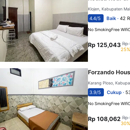
Klojen, Kabupaten M
4.4/5
Baik ·
42 R
No Smoking
Free Wifi
C
Rp 
Rp 125,043
25%
Forzando Hous
Karang Ploso, Kabup
3.9/5
Cukup ·
5
No Smoking
Free Wifi
C
Rp 
Rp 108,062
30%