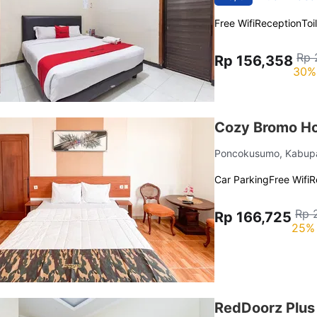
Free Wifi
Reception
Toi
Rp 
Rp 156,358
30%
Cozy Bromo H
Poncokusumo, Kabup
Car Parking
Free Wifi
R
Rp 
Rp 166,725
25% 
RedDoorz Plus