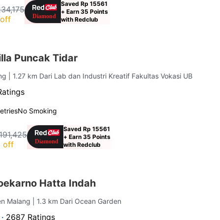
Saved Rp 15561
234,175
+ Earn 35 Points
off
with Redclub
lla Puncak Tidar
ang
| 1.27 km Dari Lab dan Industri Kreatif Fakultas Vokasi UB
Ratings
letries
No Smoking
Saved Rp 15561
191,425
+ Earn 35 Points
 off
with Redclub
ekarno Hatta Indah
en Malang
| 1.3 km Dari Ocean Garden
 ·
2687 Ratings