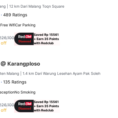
lang
| 12 km Dari Malang Toqn Square
 ·
489 Ratings
g
Free Wifi
Car Parking
Saved Rp 15561
226,100
+ Earn 35 Points
off
with Redclub
 @ Karangploso
aten Malang
| 1.4 km Dari Warung Lesehan Ayam Pak Soleh
 ·
135 Ratings
eception
No Smoking
Saved Rp 15561
226,100
+ Earn 35 Points
off
with Redclub