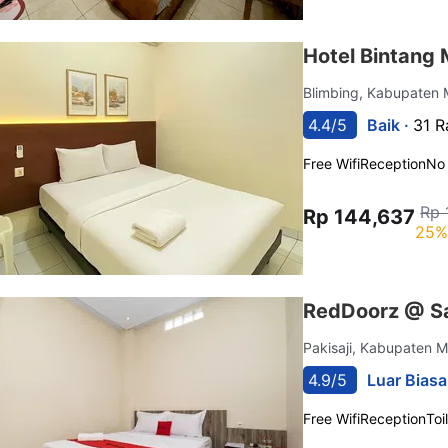
Hotel Bintang 
Blimbing, Kabupaten
4.4/5
Baik ·
31 R
Free Wifi
Reception
No
Rp 
Rp 144,637
25%
RedDoorz @ Sa
Pakisaji, Kabupaten 
4.9/5
Luar Biasa
Free Wifi
Reception
Toi