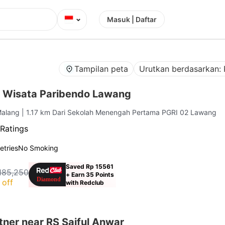
⌄
Masuk | Daftar
Tampilan peta
Urutkan berdasarkan: 
 Wisata Paribendo Lawang
Malang
| 1.17 km Dari Sekolah Menengah Pertama PGRI 02 Lawang
Ratings
letries
No Smoking
Saved Rp 15561
185,250
+ Earn 35 Points
 off
with Redclub
ner near RS Saiful Anwar