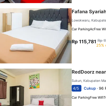
Fafana Syaria
Lowokwaru, Kabupat
Car Parking
Ac
Free Wif
Rp 1
Rp 115,781
25% 
RedDoorz near
Sukun, Kabupaten M
4/5
Cukup ·
96 
Car Parking
Free Wifi
T