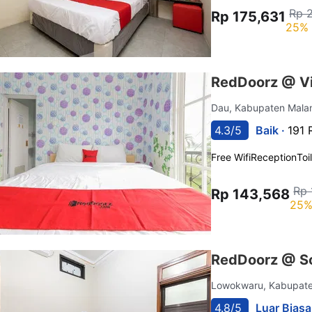
Rp 
Rp 175,631
25% 
RedDoorz @ Vi
Dau, Kabupaten Mal
4.3/5
Baik ·
191 
Free Wifi
Reception
Toi
Rp 
Rp 143,568
25%
RedDoorz @ So
Lowokwaru, Kabupat
4.8/5
Luar Biasa