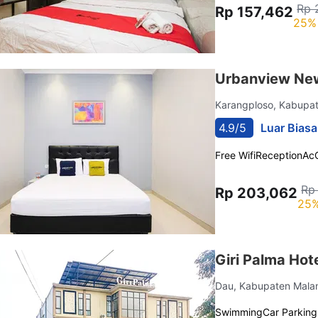
Rp 
Rp 157,462
25% 
Urbanview New
Karangploso, Kabupa
4.9/5
Luar Biasa
Free Wifi
Reception
Ac
Rp
Rp 203,062
25%
Giri Palma Hot
Dau, Kabupaten Mal
Swimming
Car Parking