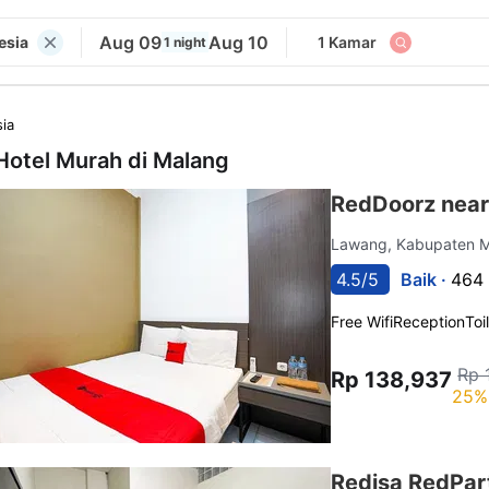
Aug 09
Aug 10
esia
1 Kamar
1 night
ia
Hotel Murah di
Malang
RedDoorz near
Lawang, Kabupaten 
4.5/5
Baik ·
464 
Free Wifi
Reception
Toi
Rp 
Rp 138,937
25%
Redisa RedPart