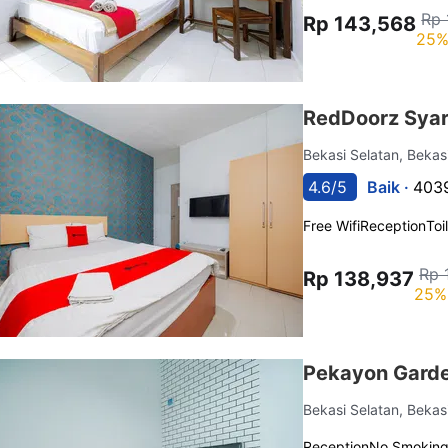
Rp 
Rp 143,568
25%
RedDoorz Syari
Bekasi Selatan, Bekas
4.6/5
Baik ·
4039
Free Wifi
Reception
Toi
Rp 
Rp 138,937
25%
Pekayon Garde
Bekasi Selatan, Bekas
Reception
No Smokin