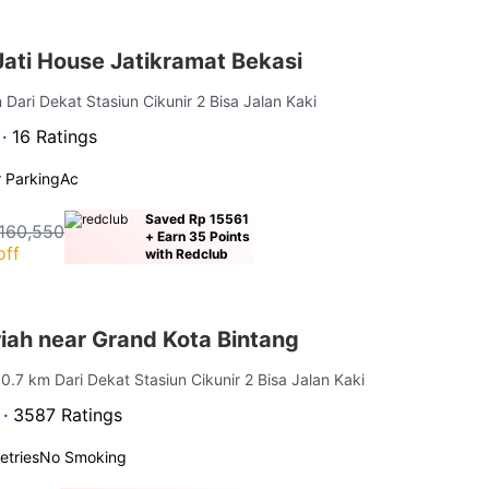
ati House Jatikramat Bekasi
 Dari Dekat Stasiun Cikunir 2 Bisa Jalan Kaki
 ·
16 Ratings
 Parking
Ac
Saved Rp 15561
160,550
+ Earn 35 Points
off
with Redclub
iah near Grand Kota Bintang
 0.7 km Dari Dekat Stasiun Cikunir 2 Bisa Jalan Kaki
 ·
3587 Ratings
letries
No Smoking