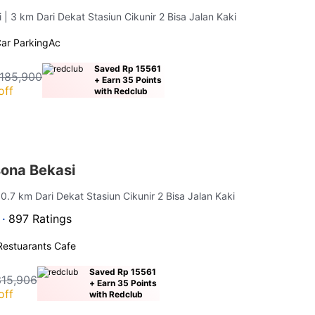
i
| 3 km Dari Dekat Stasiun Cikunir 2 Bisa Jalan Kaki
ar Parking
Ac
Saved Rp 15561
 185,900
+ Earn 35 Points
off
with Redclub
sona Bekasi
 0.7 km Dari Dekat Stasiun Cikunir 2 Bisa Jalan Kaki
 ·
897 Ratings
Restuarants Cafe
Saved Rp 15561
315,906
+ Earn 35 Points
off
with Redclub