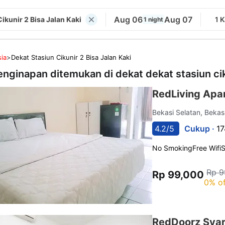
Aug 06
Aug 07
ikunir 2 Bisa Jalan Kaki
1 
1 night
ia
>
Dekat Stasiun Cikunir 2 Bisa Jalan Kaki
enginapan ditemukan di dekat
dekat stasiun cik
RedLiving Ap
Bekasi Selatan, Bekas
4.2/5
Cukup ·
17
No Smoking
Free Wifi
Rp 9
Rp 99,000
0% of
RedDoorz Syar