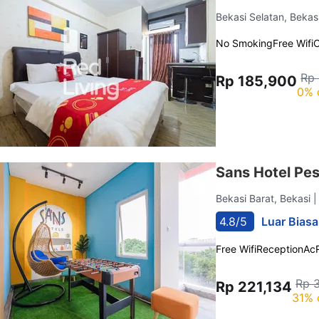
Bekasi Selatan, Bekas
No Smoking
Free Wifi
C
Rp
Rp 185,900
0% 
Sans Hotel Pe
Bekasi Barat, Bekasi
|
4.8/5
Luar Biasa
Free Wifi
Reception
Ac
Rp 
Rp 221,134
31% 