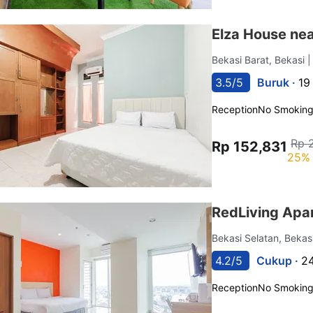
Elza House ne
Bekasi Barat, Bekasi
|
3.5/5
Buruk ·
19
Reception
No Smokin
Rp 
Rp 152,831
25% 
RedLiving Apa
Bekasi Selatan, Bekas
4.2/5
Cukup ·
24
Reception
No Smokin