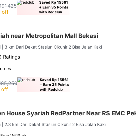
Saved Rp 15561
191,425
+ Earn 35 Points
 off
with Redclub
ah near Metropolitan Mall Bekasi
i
| 3 km Dari Dekat Stasiun Cikunir 2 Bisa Jalan Kaki
 Ratings
letries
Saved Rp 15561
185,250
+ Earn 35 Points
 off
with Redclub
n House Syariah RedPartner Near RS EMC Pe
i
| 2.3 km Dari Dekat Stasiun Cikunir 2 Bisa Jalan Kaki
g
Free Wifi
Park