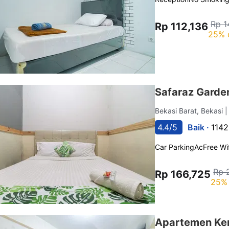
Rp 1
Rp 112,136
25% 
Safaraz Garde
Bekasi Barat, Bekasi
|
4.4/5
Baik ·
1142
Car Parking
Ac
Free Wif
Rp 
Rp 166,725
25% 
Apartemen Ke