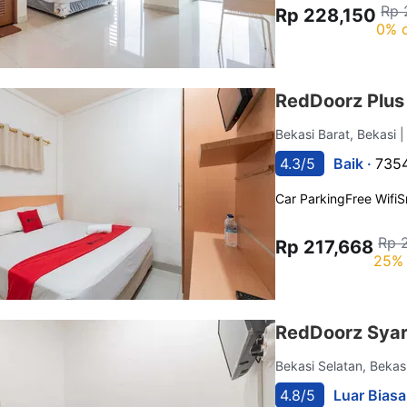
Rp 
Rp 228,150
0% o
RedDoorz Plus
Bekasi Barat, Bekasi
|
4.3/5
Baik ·
7354
Car Parking
Free Wifi
S
Rp 
Rp 217,668
25% 
RedDoorz Syar
Bekasi Selatan, Bekas
4.8/5
Luar Biasa