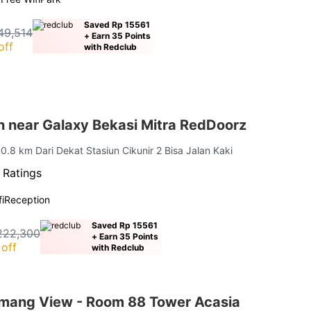
Saved Rp 15561
49,514
+ Earn 35 Points
off
with Redclub
n near Galaxy Bekasi Mitra RedDoorz
 0.8 km Dari Dekat Stasiun Cikunir 2 Bisa Jalan Kaki
 Ratings
i
Reception
Saved Rp 15561
222,300
+ Earn 35 Points
off
with Redclub
mang View - Room 88 Tower Acasia