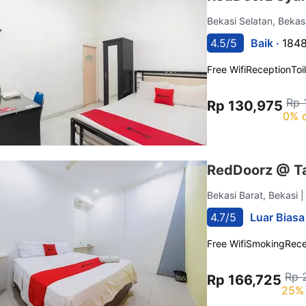
Bekasi Selatan, Bekas
4.5/5
Baik ·
1848
Free Wifi
Reception
Toi
Rp 
Rp 130,975
0% o
RedDoorz @ T
Bekasi Barat, Bekasi
|
4.7/5
Luar Biasa
Free Wifi
Smoking
Rece
Rp 
Rp 166,725
25% 