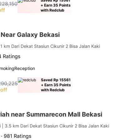
Saved Rp 15561
228,150
+ Earn 35 Points
ff
with Redclub
 Near Galaxy Bekasi
 1 km Dari Dekat Stasiun Cikunir 2 Bisa Jalan Kaki
 Ratings
moking
Reception
Saved Rp 15561
290,225
+ Earn 35 Points
off
with Redclub
iah near Summarecon Mall Bekasi
i
| 3.5 km Dari Dekat Stasiun Cikunir 2 Bisa Jalan Kaki
 ·
981 Ratings