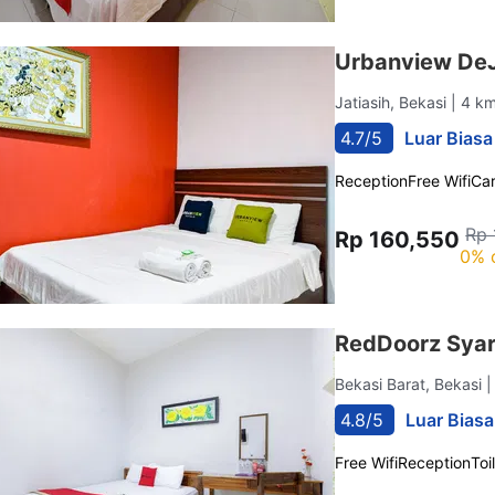
Urbanview DeJ
Jatiasih, Bekasi
| 4 km
4.7/5
Luar Biasa
Reception
Free Wifi
Car
Rp 
Rp 160,550
0% 
RedDoorz Syar
Bekasi Barat, Bekasi
|
4.8/5
Luar Biasa
Free Wifi
Reception
Toi