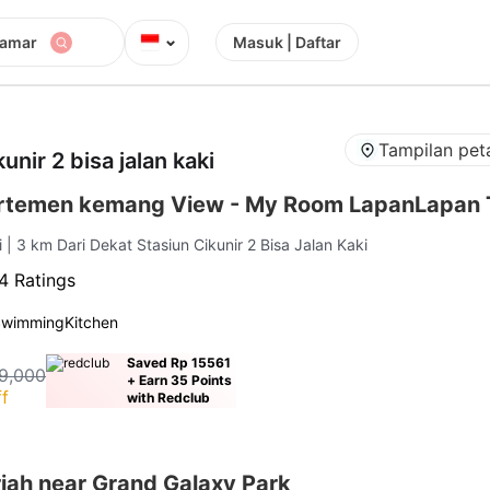
⌄
Kamar
Masuk | Daftar
Tampilan pet
unir 2 bisa jalan kaki
artemen kemang View - My Room LapanLapan
i
| 3 km Dari Dekat Stasiun Cikunir 2 Bisa Jalan Kaki
4 Ratings
Swimming
Kitchen
Saved Rp 15561
9,000
+ Earn 35 Points
f
with Redclub
iah near Grand Galaxy Park