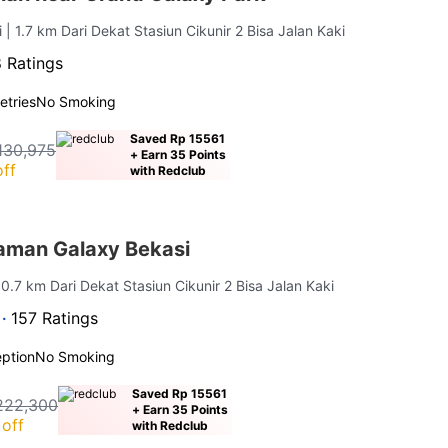
i
| 1.7 km Dari Dekat Stasiun Cikunir 2 Bisa Jalan Kaki
 Ratings
letries
No Smoking
Saved Rp 15561
130,975
+ Earn 35 Points
ff
with Redclub
aman Galaxy Bekasi
 0.7 km Dari Dekat Stasiun Cikunir 2 Bisa Jalan Kaki
 ·
157 Ratings
ption
No Smoking
Saved Rp 15561
222,300
+ Earn 35 Points
off
with Redclub