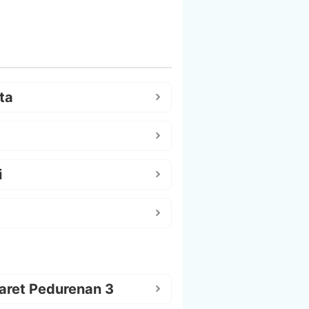
ta
i
aret Pedurenan 3