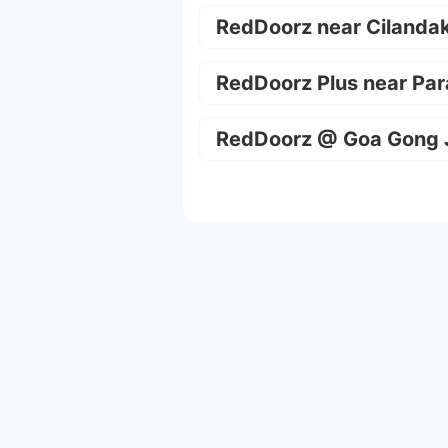
RedDoorz near Cilanda
RedDoorz Plus near Par
RedDoorz @ Goa Gong 