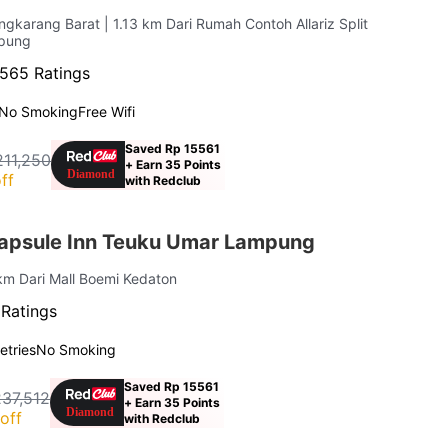
ngkarang Barat
| 1.13 km Dari Rumah Contoh Allariz Split
mpung
565 Ratings
No Smoking
Free Wifi
Saved Rp 15561
211,250
+ Earn 35 Points
ff
with Redclub
apsule Inn Teuku Umar Lampung
 km Dari Mall Boemi Kedaton
 Ratings
letries
No Smoking
Saved Rp 15561
237,512
+ Earn 35 Points
off
with Redclub