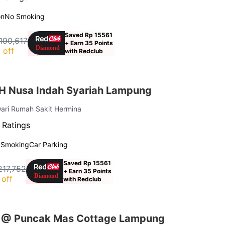
on
No Smoking
Saved Rp 15561
190,617
+ Earn 35 Points
 off
with Redclub
H Nusa Indah Syariah Lampung
Dari Rumah Sakit Hermina
 Ratings
 Smoking
Car Parking
Saved Rp 15561
217,752
+ Earn 35 Points
off
with Redclub
s @ Puncak Mas Cottage Lampung