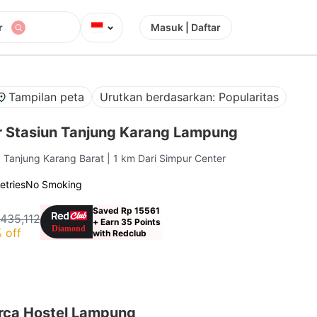
⌄
r
Masuk | Daftar
Tampilan peta
Urutkan berdasarkan: Popularitas
 Stasiun Tanjung Karang Lampung
, Tanjung Karang Barat
| 1 km Dari Simpur Center
letries
No Smoking
Saved Rp 15561
435,112
+ Earn 35 Points
 off
with Redclub
rca Hostel Lampung