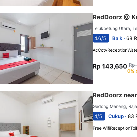
RedDoorz @ K
Telukbetung Utara, T
4.6/5
Baik ·
68 R
Ac
Cctv
Reception
Wate
Rp 
Rp 143,650
0% 
RedDoorz nea
Gedong Meneng, Raj
4/5
Cukup ·
83 
Free Wifi
Reception
Toi