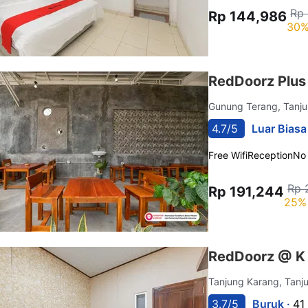
Rp 
Rp 144,986
30%
RedDoorz Plus
Gunung Terang, Tanj
4.7/5
Luar Biasa
Free Wifi
Reception
No
Rp 
Rp 191,244
25% 
RedDoorz @ K 
Tanjung Karang, Tan
3.7/5
Buruk ·
41