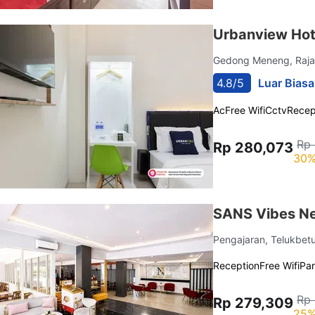
Urbanview Hot
Gedong Meneng, Raj
4.8/5
Luar Biasa
Ac
Free Wifi
Cctv
Recep
Rp 
Rp 280,073
30%
SANS Vibes N
Pengajaran, Telukbet
Reception
Free Wifi
Pa
Rp 
Rp 279,309
25%