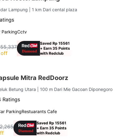
ndar Lampung
| 1 km Dari cental plaza
atings
 Parking
Cctv
Saved Rp 15561
155,337
+ Earn 35 Points
off
with Redclub
Capsule Mitra RedDoorz
Teluk Betung Utara
| 100 m Dari Mie Gacoan Diponegoro
 Ratings
ar Parking
Restuarants Cafe
Saved Rp 15561
22,265
+ Earn 35 Points
ff
with Redclub