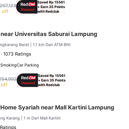
Saved Rp 15561
207,123
+ Earn 35 Points
 off
with Redclub
 near Universitas Saburai Lampung
ungkarang Barat
| 1.1 km Dari ATM BNI
 ·
1073 Ratings
 Smoking
Car Parking
Saved Rp 15561
254,992
+ Earn 35 Points
off
with Redclub
Home Syariah near Mall Kartini Lampung
jung Karang
| 1 m Dari Mall Kartini
 Ratings