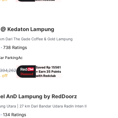
s @ Kedaton Lampung
 km Dari The Gade Coffee & Gold Lampung
 ·
738 Ratings
ar Parking
Ac
Saved Rp 15561
 394,262
+ Earn 35 Points
 off
with Redclub
tel AnD Lampung by RedDoorz
tung Utara
| 27 km Dari Bandar Udara Radin Inten II
 ·
134 Ratings