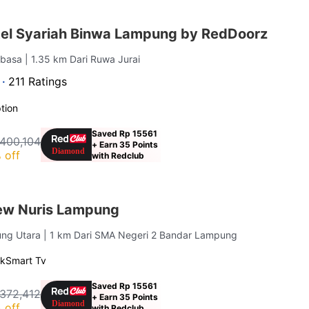
el Syariah Binwa Lampung by RedDoorz
abasa
| 1.35 km Dari Ruwa Jurai
 ·
211 Ratings
tion
Saved Rp 15561
400,104
+ Earn 35 Points
 off
with Redclub
ew Nuris Lampung
ung Utara
| 1 km Dari SMA Negeri 2 Bandar Lampung
rk
Smart Tv
Saved Rp 15561
372,412
+ Earn 35 Points
 off
with Redclub