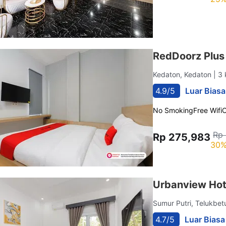
RedDoorz Plu
Kedaton, Kedaton
| 3
4.9/5
Luar Biasa
No Smoking
Free Wifi
C
Rp
Rp 275,983
30%
Urbanview Ho
Sumur Putri, Telukbe
4.7/5
Luar Biasa