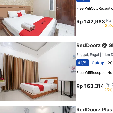
Free Wifi
Cctv
Recepti
Rp 
Rp 142,963
25%
RedDoorz @ G
Enggal, Engal
| 1 km 
4.1/5
Cukup ·
20
Free Wifi
Reception
No
Rp 
Rp 163,314
25% 
RedDoorz Plu