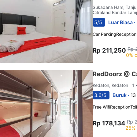
Sukadana Ham, Tanju
Citraland Bandar La
5/5
Luar Biasa ·
Car Parking
Reception
Rp 
Rp 211,250
0% o
RedDoorz @ C
Kedaton, Kedaton
| 1
3.6/5
Buruk ·
13
Free Wifi
Reception
Toi
Rp 
Rp 178,134
25% 