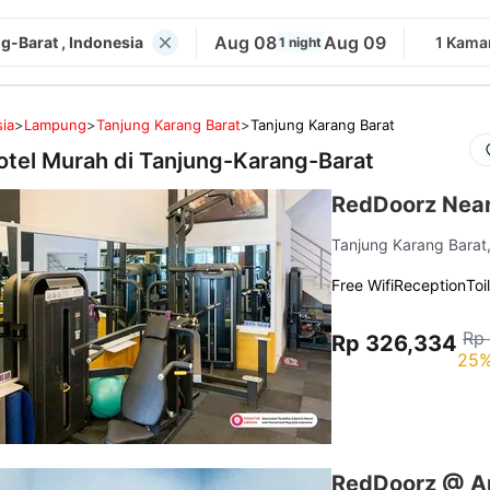
Aug 08
Aug 09
-Barat , Indonesia
1 Kama
1 night
ia
>
Lampung
>
Tanjung Karang Barat
>
Tanjung Karang Barat
otel Murah di
Tanjung-Karang-Barat
RedDoorz Near
Tanjung Karang Barat
Free Wifi
Reception
Toi
Rp 
Rp 326,334
25%
RedDoorz @ A