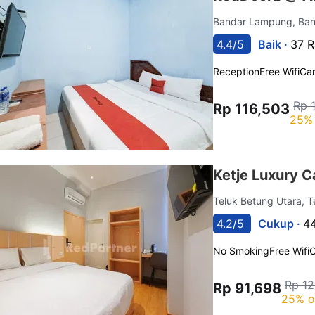
Bandar Lampung, Ba
4.4/5
Baik ·
37 R
Reception
Free Wifi
Car
Rp 
Rp 116,503
25% 
Ketje Luxury 
Teluk Betung Utara, 
4.2/5
Cukup ·
44
No Smoking
Free Wifi
C
Rp 1
Rp 91,698
25% o