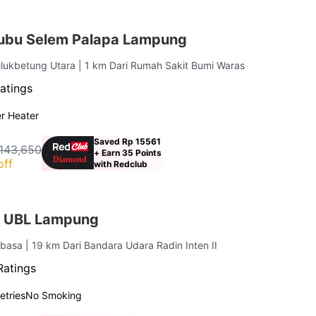
ubu Selem Palapa Lampung
elukbetung Utara
| 1 km Dari Rumah Sakit Bumi Waras
atings
r Heater
Saved Rp 15561
143,650
+ Earn 35 Points
off
with Redclub
r UBL Lampung
abasa
| 19 km Dari Bandara Udara Radin Inten II
Ratings
letries
No Smoking