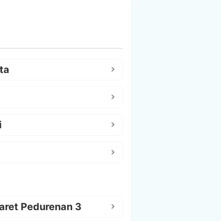
ta
i
aret Pedurenan 3