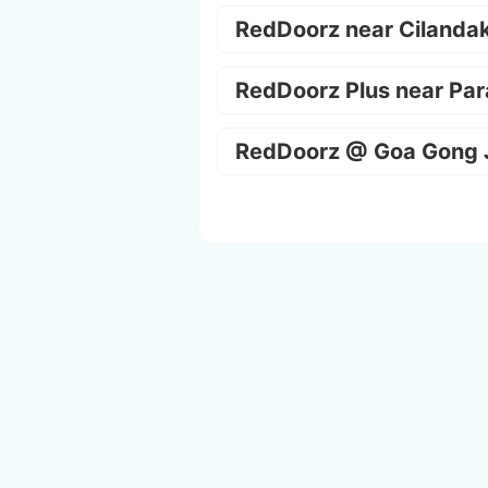
RedDoorz near Cilanda
RedDoorz Plus near Par
RedDoorz @ Goa Gong 