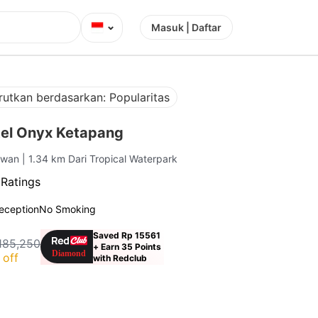
⌄
Masuk | Daftar
rutkan berdasarkan: Popularitas
el Onyx Ketapang
Pawan
| 1.34 km Dari Tropical Waterpark
 Ratings
eception
No Smoking
Saved Rp 15561
185,250
+ Earn 35 Points
 off
with Redclub