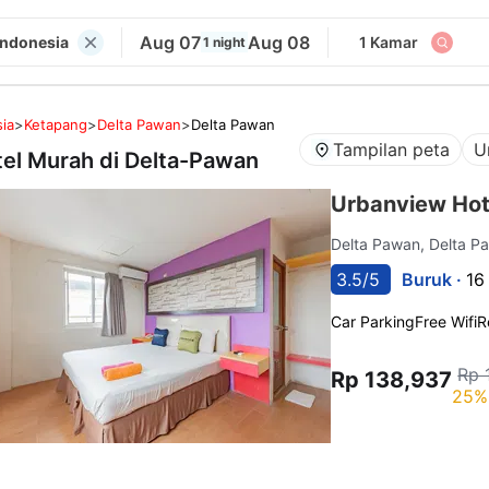
Aug 07
Aug 08
Indonesia
1 Kamar
1 night
ia
>
Ketapang
>
Delta Pawan
>
Delta Pawan
Tampilan peta
U
tel Murah di
Delta-Pawan
Urbanview Hot
Delta Pawan, Delta 
3.5/5
Buruk ·
16
Car Parking
Free Wifi
R
Rp 
Rp 138,937
25%