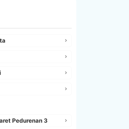
ta
i
aret Pedurenan 3