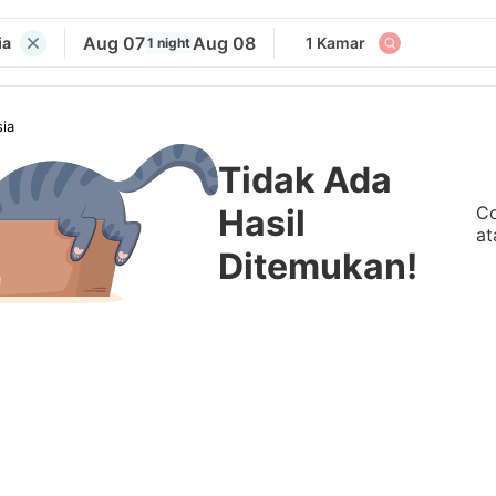
Aug 07
Aug 08
ia
1 Kamar
1 night
ia
Tidak Ada
Co
Hasil
at
Ditemukan!