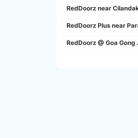
RedDoorz near Cilanda
RedDoorz Plus near Par
RedDoorz @ Goa Gong 