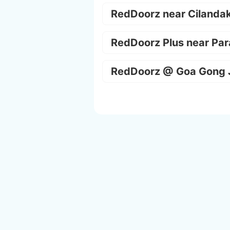
RedDoorz near Cilanda
RedDoorz Plus near Par
RedDoorz @ Goa Gong 