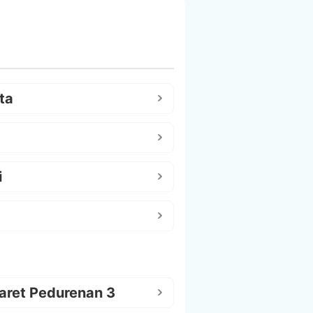
ta
i
aret Pedurenan 3