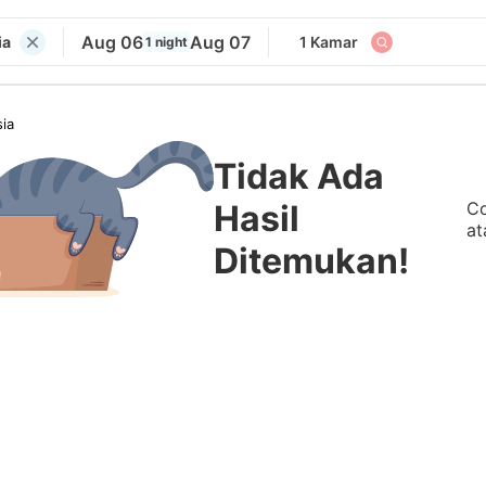
Aug 06
Aug 07
ia
1 Kamar
1 night
ia
Tidak Ada
Co
Hasil
at
Ditemukan!