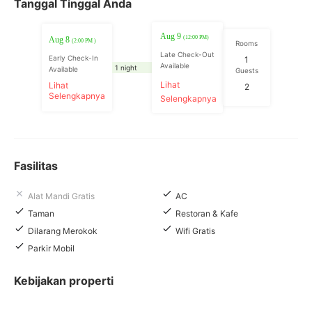
Tanggal Tinggal Anda
Aug 9
(12:00 PM)
Aug 8
(2:00 PM )
Rooms
Late Check-Out
Early Check-In
1
Available
1 night
Available
Guests
Lihat
Lihat
2
Selengkapnya
Selengkapnya
Fasilitas
Alat Mandi Gratis
AC
Taman
Restoran & Kafe
Dilarang Merokok
Wifi Gratis
Parkir Mobil
Kebijakan properti