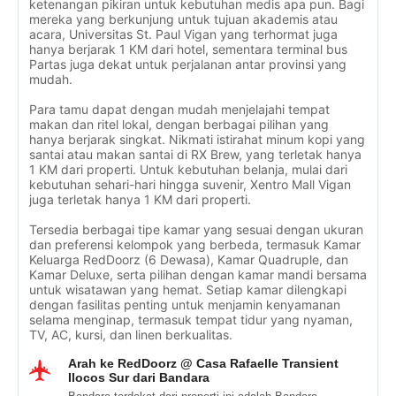
ketenangan pikiran untuk kebutuhan medis apa pun. Bagi
mereka yang berkunjung untuk tujuan akademis atau
acara, Universitas St. Paul Vigan yang terhormat juga
hanya berjarak 1 KM dari hotel, sementara terminal bus
Partas juga dekat untuk perjalanan antar provinsi yang
mudah.
Para tamu dapat dengan mudah menjelajahi tempat
makan dan ritel lokal, dengan berbagai pilihan yang
hanya berjarak singkat. Nikmati istirahat minum kopi yang
santai atau makan santai di RX Brew, yang terletak hanya
1 KM dari properti. Untuk kebutuhan belanja, mulai dari
kebutuhan sehari-hari hingga suvenir, Xentro Mall Vigan
juga terletak hanya 1 KM dari properti.
Tersedia berbagai tipe kamar yang sesuai dengan ukuran
dan preferensi kelompok yang berbeda, termasuk Kamar
Keluarga RedDoorz (6 Dewasa), Kamar Quadruple, dan
Kamar Deluxe, serta pilihan dengan kamar mandi bersama
untuk wisatawan yang hemat. Setiap kamar dilengkapi
dengan fasilitas penting untuk menjamin kenyamanan
selama menginap, termasuk tempat tidur yang nyaman,
TV, AC, kursi, dan linen berkualitas.
Arah ke RedDoorz @ Casa Rafaelle Transient
Ilocos Sur dari Bandara