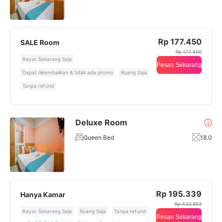
Rp 177.450
SALE Room
Rp 177.450
Bayar Sekarang Saja
Pesan Sekarang
Dapat dikembalikan & tidak ada promo
Ruang Saja
Tanpa refund
Deluxe Room
ⓘ
Queen Bed
18.0
Rp 195.339
Hanya Kamar
Rp 433.953
Bayar Sekarang Saja
Ruang Saja
Tanpa refund
Pesan Sekarang