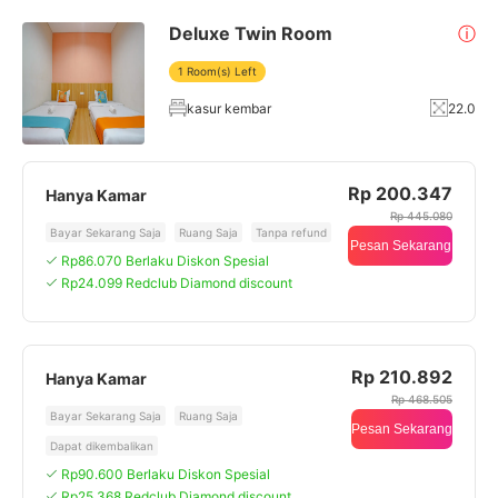
Deluxe Twin Room
ⓘ
1 Room(s) Left
kasur kembar
22.0
Rp 200.347
Hanya Kamar
Rp 445.080
Bayar Sekarang Saja
Ruang Saja
Tanpa refund
Pesan Sekarang
Rp86.070 Berlaku Diskon Spesial
Rp24.099 Redclub Diamond discount
Rp 210.892
Hanya Kamar
Rp 468.505
Bayar Sekarang Saja
Ruang Saja
Pesan Sekarang
Dapat dikembalikan
Rp90.600 Berlaku Diskon Spesial
Rp25.368 Redclub Diamond discount