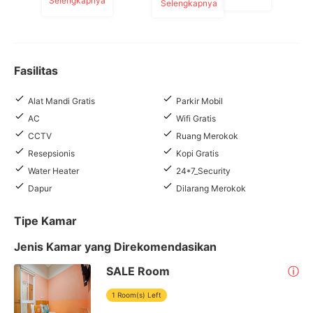
Selengkapnya
Selengkapnya
Fasilitas
Alat Mandi Gratis
Parkir Mobil
AC
Wifi Gratis
CCTV
Ruang Merokok
Resepsionis
Kopi Gratis
Water Heater
24*7_Security
Dapur
Dilarang Merokok
Tipe Kamar
Jenis Kamar yang Direkomendasikan
SALE Room
ⓘ
1 Room(s) Left