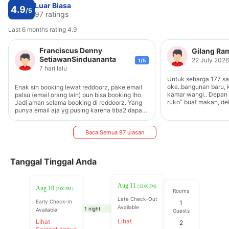
Luar Biasa
4.9
/5
97 ratings
Last 6 months rating 4.9
Franciscus Denny
Gilang Ra
SetiawanSinduananta
22 July 2026
1/5
7 hari lalu
Untuk seharga 177 s
oke..bangunan baru, 
Enak sih booking lewat reddoorz, pake email
kamar wangi.. Depan
palsu (email orang lain) pun bisa booking lho.
ruko” buat makan, dek
Jadi aman selama booking di reddoorz. Yang
hokben deket cuman 1.2km kurangn
punya email aja yg pusing karena tiba2 dapat
kedap, tapi wajar unt
email.
Baca Semua 97 ulasan
Tanggal Tinggal Anda
Aug 11
(12:00 PM)
Aug 10
(2:00 PM )
Rooms
Late Check-Out
Early Check-In
1
Available
1 night
Available
Guests
Lihat
Lihat
2