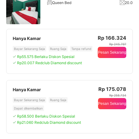
Queen Bed
20.0
Rp 166.324
Hanya Kamar
Rp 245.797
Bayar Sekarang Saja
Ruang Saja
Tanpa refund
Pesan Sekarang
Rp55.575 Berlaku Diskon Spesial
Rp20.007 Redclub Diamond discount
Rp 175.078
Hanya Kamar
Rp 258.734
Bayar Sekarang Saja
Ruang Saja
Pesan Sekarang
Dapat dikembalikan
Rp58.500 Berlaku Diskon Spesial
Rp21.060 Redclub Diamond discount