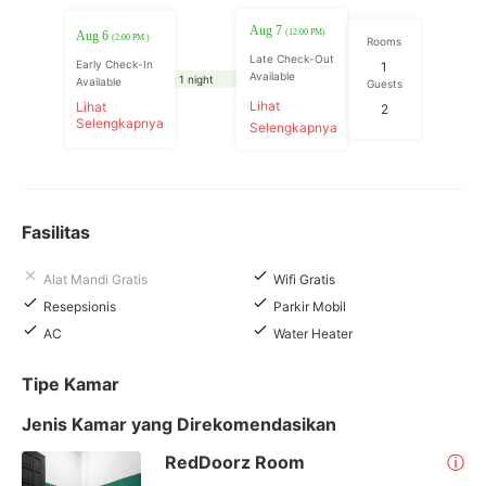
Aug 7
(12:00 PM)
Aug 6
(2:00 PM )
Rooms
Late Check-Out
Early Check-In
1
Available
1 night
Available
Guests
Lihat
Lihat
2
Selengkapnya
Selengkapnya
Fasilitas
Alat Mandi Gratis
Wifi Gratis
Resepsionis
Parkir Mobil
AC
Water Heater
Tipe Kamar
Jenis Kamar yang Direkomendasikan
RedDoorz Room
ⓘ