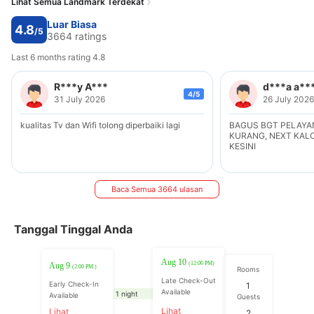
Lihat Semua Landmark Terdekat
Luar Biasa
4.8
/5
3664 ratings
Last 6 months rating 4.8
R***y A***
d***a a**
4/5
31 July 2026
26 July 2026
kualitas Tv dan Wifi tolong diperbaiki lagi
BAGUS BGT PELAYA
KURANG, NEXT KAL
KESINI
Baca Semua 3664 ulasan
Tanggal Tinggal Anda
Aug 10
(12:00 PM)
Aug 9
(2:00 PM )
Rooms
Late Check-Out
Early Check-In
1
Available
1 night
Available
Guests
Lihat
Lihat
2