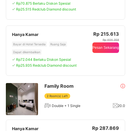
Rp70.875 Berlaku Diskon Spesial
Rp25.515 Redclub Diamond discount
Rp 215.613
Hanya Kamar
Rp 404.358
Bayar di Hotel Tersedia
Ruang Saja
Pesan Sekarang
Dapat dikembalikan
Rp72.044 Berlaku Diskon Spesial
Rp25.935 Redclub Diamond discount
Family Room
ⓘ
2 Room(s) Left
1 Double + 1 Single
20.0
Rp 287.869
Hanya Kamar