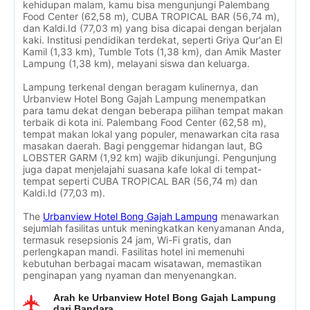
kehidupan malam, kamu bisa mengunjungi Palembang
Food Center (62,58 m), CUBA TROPICAL BAR (56,74 m),
dan Kaldi.Id (77,03 m) yang bisa dicapai dengan berjalan
kaki. Institusi pendidikan terdekat, seperti Griya Qur'an El
Kamil (1,33 km), Tumble Tots (1,38 km), dan Amik Master
Lampung (1,38 km), melayani siswa dan keluarga.
Lampung terkenal dengan beragam kulinernya, dan
Urbanview Hotel Bong Gajah Lampung menempatkan
para tamu dekat dengan beberapa pilihan tempat makan
terbaik di kota ini. Palembang Food Center (62,58 m),
tempat makan lokal yang populer, menawarkan cita rasa
masakan daerah. Bagi penggemar hidangan laut, BG
LOBSTER GARM (1,92 km) wajib dikunjungi. Pengunjung
juga dapat menjelajahi suasana kafe lokal di tempat-
tempat seperti CUBA TROPICAL BAR (56,74 m) dan
Kaldi.Id (77,03 m).
The
Urbanview Hotel Bong Gajah Lampung
menawarkan
sejumlah fasilitas untuk meningkatkan kenyamanan Anda,
termasuk resepsionis 24 jam, Wi-Fi gratis, dan
perlengkapan mandi. Fasilitas hotel ini memenuhi
kebutuhan berbagai macam wisatawan, memastikan
penginapan yang nyaman dan menyenangkan.
Arah ke Urbanview Hotel Bong Gajah Lampung
dari Bandara