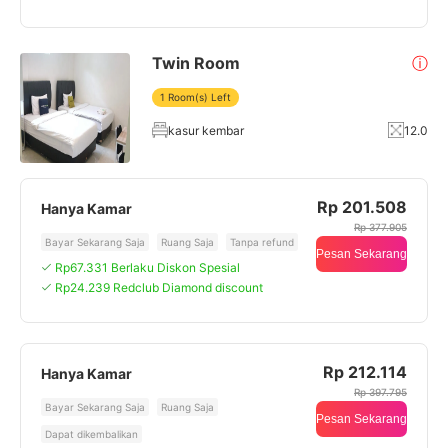
Twin Room
ⓘ
1 Room(s) Left
kasur kembar
12.0
Rp 201.508
Hanya Kamar
Rp 377.905
Bayar Sekarang Saja
Ruang Saja
Tanpa refund
Pesan Sekarang
Rp67.331 Berlaku Diskon Spesial
Rp24.239 Redclub Diamond discount
Rp 212.114
Hanya Kamar
Rp 397.795
Bayar Sekarang Saja
Ruang Saja
Pesan Sekarang
Dapat dikembalikan