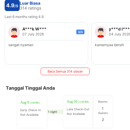
Luar Biasa
4.9
/5
314 ratings
Last 6 months rating 4.9
A***k W***
y***d I***
5/5
07 July 2026
04 July 202
sangat nyaman
kamarnyaa bersih
Baca Semua 314 ulasan
Tanggal Tinggal Anda
Aug 10
Rooms
Aug 9
(12:00 PM)
(2:00 PM )
1
Late Check-Out
Early Check-In
1 night
Guests
Not Available
Not Available
2