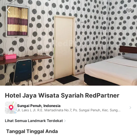
Hotel Jaya Wisata Syariah RedPartner
Sungai Penuh, Indonesia
Jl. Laks L Jl. R.E. Martadinata No.7, Ps. Sungai Penuh, Kec. Sungai Penuh, Kabupaten Kerinci, Jambi 37361 Jl. Laks L Jl. R.E. Martadinata No.7, Ps. Sungai Penuh, Kec. Sungai Penuh, Kabupaten Kerinci Sungai Penuh Indonesia 37361
Lihat Semua Landmark Terdekat
Tanggal Tinggal Anda