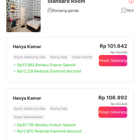
Standard Room
ⓘ
Ranjang ganda
18.0
Rp 101.642
Hanya Kamar
Rp 143.000
Bayar Sekarang Saja
Ruang Saja
Tanpa refund
Pesan Sekarang
Rp33.962 Berlaku Diskon Spesial
Rp12.226 Redclub Diamond discount
Rp 106.992
Hanya Kamar
Rp 150.526
Bayar Sekarang Saja
Ruang Saja
Pesan Sekarang
Dapat dikembalikan
Rp35.750 Berlaku Diskon Spesial
Rp12.870 Redclub Diamond discount