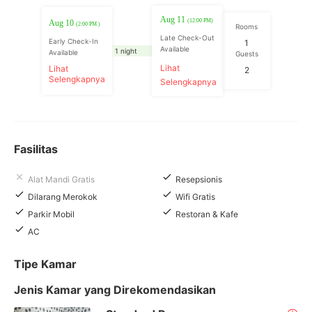
Aug 11
(12:00 PM)
Aug 10
(2:00 PM )
Rooms
Late Check-Out
Early Check-In
1
Available
1 night
Available
Guests
Lihat
Lihat
2
Selengkapnya
Selengkapnya
Fasilitas
Alat Mandi Gratis
Resepsionis
Dilarang Merokok
Wifi Gratis
Parkir Mobil
Restoran & Kafe
AC
Tipe Kamar
Jenis Kamar yang Direkomendasikan