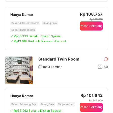
Rp 108.757
Hanya Kamar
Rp 153.010
Bayar di Hotel Tersedia
Ruang Saja
Pesan Sekarang
Dapat dikembalikan
Rp36.339 Berlaku Diskon Spesial
Rp13.082 Redclub Diamond discount
Standard Twin Room
ⓘ
kasur kembar
18.0
Rp 101.642
Hanya Kamar
Rp 143.000
Bayar Sekarang Saja
Ruang Saja
Tanpa refund
Pesan Sekarang
Rp33.962 Berlaku Diskon Spesial