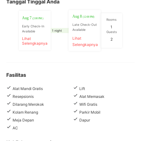
Tanggal Tinggal Anda
Aug 8
(12:00 PM)
Aug 7
(2:00 PM )
Rooms
Late Check-Out
Early Check-In
1
Available
1 night
Available
Guests
Lihat
Lihat
2
Selengkapnya
Selengkapnya
Fasilitas
Alat Mandi Gratis
Lift
Resepsionis
Alat Memasak
Dilarang Merokok
Wifi Gratis
Kolam Renang
Parkir Mobil
Meja Depan
Dapur
AC