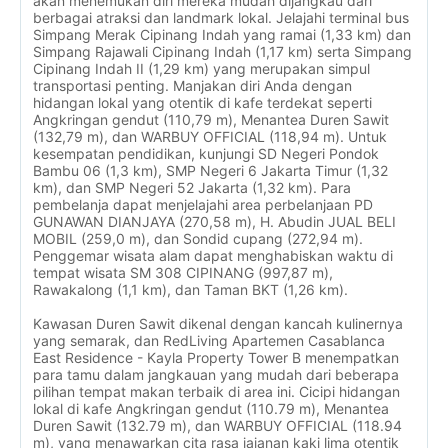
akan menemukan diri mereka mudah dijangkau dari
berbagai atraksi dan landmark lokal. Jelajahi terminal bus
Simpang Merak Cipinang Indah yang ramai (1,33 km) dan
Simpang Rajawali Cipinang Indah (1,17 km) serta Simpang
Cipinang Indah II (1,29 km) yang merupakan simpul
transportasi penting. Manjakan diri Anda dengan
hidangan lokal yang otentik di kafe terdekat seperti
Angkringan gendut (110,79 m), Menantea Duren Sawit
(132,79 m), dan WARBUY OFFICIAL (118,94 m). Untuk
kesempatan pendidikan, kunjungi SD Negeri Pondok
Bambu 06 (1,3 km), SMP Negeri 6 Jakarta Timur (1,32
km), dan SMP Negeri 52 Jakarta (1,32 km). Para
pembelanja dapat menjelajahi area perbelanjaan PD
GUNAWAN DIANJAYA (270,58 m), H. Abudin JUAL BELI
MOBIL (259,0 m), dan Sondid cupang (272,94 m).
Penggemar wisata alam dapat menghabiskan waktu di
tempat wisata SM 308 CIPINANG (997,87 m),
Rawakalong (1,1 km), dan Taman BKT (1,26 km).
Kawasan Duren Sawit dikenal dengan kancah kulinernya
yang semarak, dan RedLiving Apartemen Casablanca
East Residence - Kayla Property Tower B menempatkan
para tamu dalam jangkauan yang mudah dari beberapa
pilihan tempat makan terbaik di area ini. Cicipi hidangan
lokal di kafe Angkringan gendut (110.79 m), Menantea
Duren Sawit (132.79 m), dan WARBUY OFFICIAL (118.94
m), yang menawarkan cita rasa jajanan kaki lima otentik