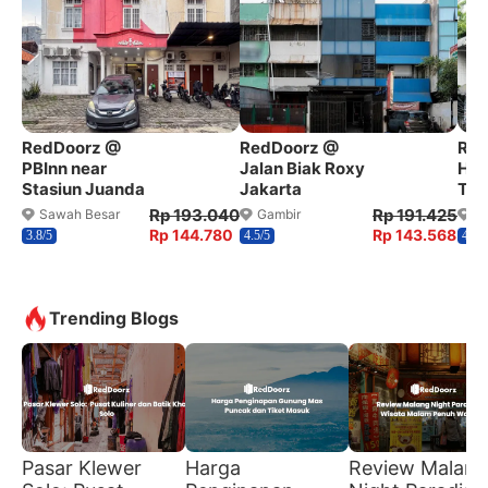
RedDoorz @
RedDoorz @
Red
PBInn near
Jalan Biak Roxy
Hos
Stasiun Juanda
Jakarta
Tam
Rp 193.040
Rp 191.425
Sawah Besar
Gambir
K
Rp 144.780
Rp 143.568
3.8/5
4.5/5
4.7/5
Trending Blogs
Pasar Klewer
Harga
Review Malang