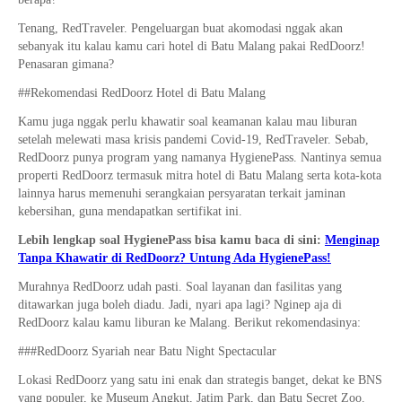
Tenang, RedTraveler. Pengeluargan buat akomodasi nggak akan
sebanyak itu kalau kamu cari hotel di Batu Malang pakai RedDoorz!
Penasaran gimana?
##Rekomendasi RedDoorz Hotel di Batu Malang
Kamu juga nggak perlu khawatir soal keamanan kalau mau liburan
setelah melewati masa krisis pandemi Covid-19, RedTraveler. Sebab,
RedDoorz punya program yang namanya HygienePass. Nantinya semua
properti RedDoorz termasuk mitra hotel di Batu Malang serta kota-kota
lainnya harus memenuhi serangkaian persyaratan terkait jaminan
kebersihan, guna mendapatkan sertifikat ini.
Lebih lengkap soal HygienePass bisa kamu baca di sini:
Menginap
Tanpa Khawatir di RedDoorz? Untung Ada HygienePass!
Murahnya RedDoorz udah pasti. Soal layanan dan fasilitas yang
ditawarkan juga boleh diadu. Jadi, nyari apa lagi? Nginep aja di
RedDoorz kalau kamu liburan ke Malang. Berikut rekomendasinya:
###RedDoorz Syariah near Batu Night Spectacular
Lokasi RedDoorz yang satu ini enak dan strategis banget, dekat ke BNS
yang populer, ke Museum Angkut, Jatim Park, dan Batu Secret Zoo.