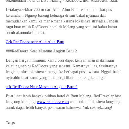
rekomendasi hotel di Batu Malang - RedDoorz near Alun-Alun Batu.
Letaknya sekitar 700 m dari Alun-Alun Batu, enak dan dekat pusat
keramaian! Nginep bareng keluarga di sini bakal nyaman dan
memudahkan kamu ke mana-mana karena lokasinya strategis. Jangan
ragu buat milih RedDoorz hotel di Malang yang satu ini kalau kamu
butuh akomodasi hemat.
Cek RedDoorz near Alun Alun Batu
###RedDoorz Near Museum Angkut Batu 2
Dengan harga minimum, kamu bisa dapet kenyamanan maksimum
kalau nginep di RedDoorz yang satu ini. Kamarnya luas, fasilitasnya
lengkap, plus lokasinya strategis ke berbagai pusat wisata. Nggak bakal
nyusahin buat kamu yang mau pergi liburan bareng keluarga.
cek RedDoorz Near Museum Angkut Batu 2
Buat lihat lebih banyak pilihan hotel di Batu Malang, RedTraveler bisa
langsung kunjungi
www.reddoorz.com
atau buka aplikasinya langsung
untuk dapat lebih banyak penawaran istimewa. Yuk cek sekarang!
Tags