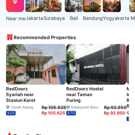
Jakarta
Surabaya
Bali
Bandung
Yogyakarta
M
Near me
Recommended Properties
RedDoorz
RedDoorz Hostel
Mar
Syariah near
near Taman
Int
Stasiun Karet
Puring
Res
Red
Rp 105.625
Rp 92.950
Tanah Abang
Kebayoran Baru
Rp 105.625
Rp 92.950
C
4.1/5
4.7/5
3.6/5