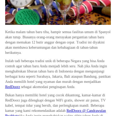
Ketika malam tahun baru tiba, hampir semua fasilitas umum di Spanyol
akan tutup. Biasanya orang-orang merayakan pergantian tahun baru
dengan memakan 12 butir anggur dengan cepat. Tradisi ini diyakini
akan membawa keberuntungan dan kebahagiaan di tahun-tahun
berikutnya.
Itulah tadi beberapa tradisi unik di beberapa Negara yang bisa Anda
contoh agar tahun baru Anda menjadi lebih seru. Nah jika Anda ingin
menghabiskan liburan tahun baru di Indonesia dengan mengunjungi
berbagai kota seperti Surabaya, Jakarta, Bali ataupun Bandung, pastikan
Anda memilih hotel yang nyaman dan murah dengan menjadikan
RedDoorz
sebagai akomodasi penginapan Anda.
Bukan hanya memiliki hotel yang cocok dikantong, kamar-kamar di
RedDoorz juga dilengkapi dengan WiFi gratis, shower air panas, TV
kabel, tempat tidur yang bersih, dan perlengkapan mandi. Beberapa
kamar yang kami rekomendasikan adalah
RedDoorz @ Candrawulan
Buahbatu
jika Anda ingin menghabiskan waktu akhir tahun Anda di