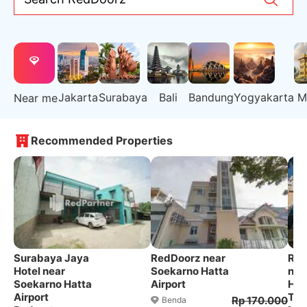
Jakarta
Surabaya
Bali
Bandung
Yogyakarta
M
Near me
Recommended Properties
Surabaya Jaya
RedDoorz near
Red
Hotel near
Soekarno Hatta
nea
Soekarno Hatta
Airport
Hat
Airport
Ta
Rp 170.000
Benda