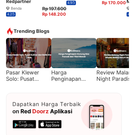
Redpartner
Mah
Rp 170.000
4.9/5
Rp 197.600
Benda
B
Rp 148.200
4.2/5
4.9/5
Trending Blogs
Pasar Klewer
Harga
Review Malang
Solo: Pusat
Penginapan
Night Paradise
Kuliner dan Batik
Gunung Mas
Wisata Malam
Khas Solo
Puncak dan Tiket
Penuh Warna
Masuk
Dapatkan Harga Terbaik
on
Red
Doorz
Aplikasi