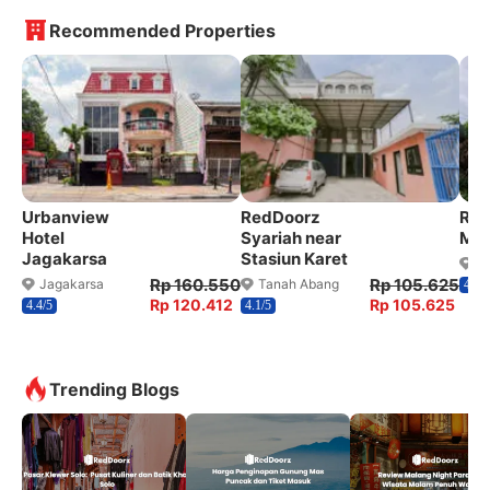
Recommended Properties
Urbanview
RedDoorz
Red
Hotel
Syariah near
Mer
Jagakarsa
Stasiun Karet
M
Rp 160.550
Rp 105.625
Jagakarsa
Tanah Abang
4.7/5
Rp 120.412
Rp 105.625
4.4/5
4.1/5
Trending Blogs