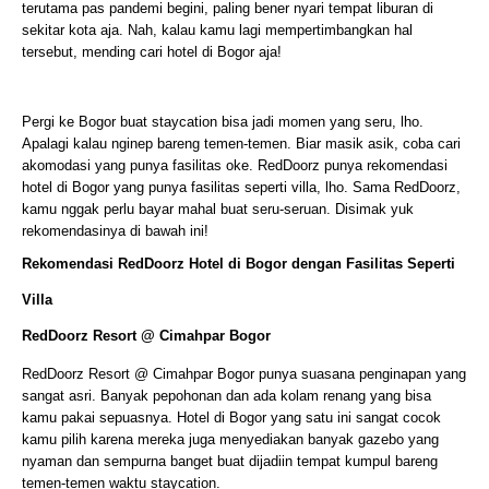
terutama pas pandemi begini, paling bener nyari tempat liburan di 
sekitar kota aja. Nah, kalau kamu lagi mempertimbangkan hal 
tersebut, mending cari hotel di Bogor aja!
Pergi ke Bogor buat staycation bisa jadi momen yang seru, lho. 
Apalagi kalau nginep bareng temen-temen. Biar masik asik, coba cari 
akomodasi yang punya fasilitas oke. RedDoorz punya rekomendasi 
hotel di Bogor yang punya fasilitas seperti villa, lho. Sama RedDoorz, 
kamu nggak perlu bayar mahal buat seru-seruan. Disimak yuk 
rekomendasinya di bawah ini!
Rekomendasi RedDoorz Hotel di Bogor dengan Fasilitas Seperti 
Villa
RedDoorz Resort @ Cimahpar Bogor
RedDoorz Resort @ Cimahpar Bogor punya suasana penginapan yang 
sangat asri. Banyak pepohonan dan ada kolam renang yang bisa 
kamu pakai sepuasnya. Hotel di Bogor yang satu ini sangat cocok 
kamu pilih karena mereka juga menyediakan banyak gazebo yang 
nyaman dan sempurna banget buat dijadiin tempat kumpul bareng 
temen-temen waktu staycation. 