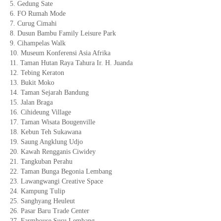
5. Gedung Sate
6. FO Rumah Mode
7. Curug Cimahi
8. Dusun Bambu Family Leisure Park
9. Cihampelas Walk
10. Museum Konferensi Asia Afrika
11. Taman Hutan Raya Tahura Ir. H. Juanda
12. Tebing Keraton
13. Bukit Moko
14. Taman Sejarah Bandung
15. Jalan Braga
16. Cihideung Village
17. Taman Wisata Bougenville
18. Kebun Teh Sukawana
19. Saung Angklung Udjo
20. Kawah Rengganis Ciwidey
21. Tangkuban Perahu
22. Taman Bunga Begonia Lembang
23. Lawangwangi Creative Space
24. Kampung Tulip
25. Sanghyang Heuleut
26. Pasar Baru Trade Center
27. Farmhouse Susu Lembang