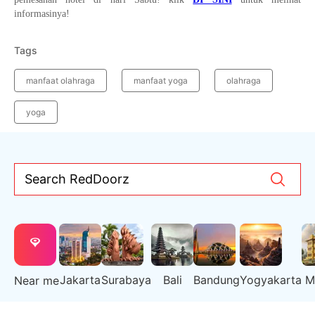
informasinya!
Tags
manfaat olahraga
manfaat yoga
olahraga
yoga
Search RedDoorz
Jakarta
Surabaya
Bali
Bandung
Yogyakarta
M
Near me