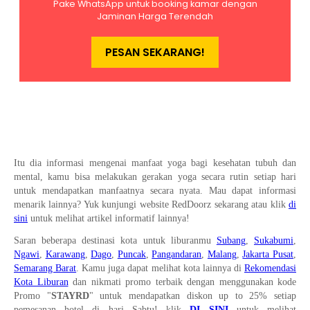
Itu dia informasi mengenai manfaat yoga bagi kesehatan tubuh dan
mental, kamu bisa melakukan gerakan yoga secara rutin setiap hari
untuk mendapatkan manfaatnya secara nyata. Mau dapat informasi
menarik lainnya? Yuk kunjungi website RedDoorz sekarang atau klik
di
sini
untuk melihat artikel informatif lainnya!
Saran beberapa destinasi kota untuk liburanmu
Subang
,
Sukabumi
,
Ngawi
,
Karawang
,
Dago
,
Puncak
,
Pangandaran
,
Malang
,
Jakarta Pusat
,
Semarang Barat
. Kamu juga dapat melihat kota lainnya di
Rekomendasi
Kota Liburan
dan nikmati promo terbaik dengan menggunakan kode
Promo "
STAYRD
" untuk mendapatkan diskon up to 25% setiap
pemesanan hotel di hari Sabtu! klik
DI SINI
untuk melihat