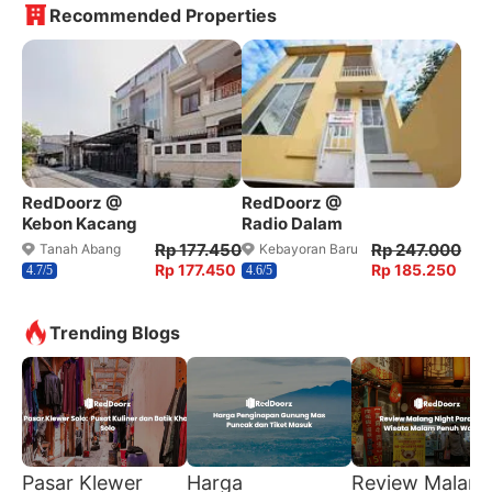
Recommended Properties
RedDoorz @
RedDoorz @
Kebon Kacang
Radio Dalam
Rp 177.450
Rp 247.000
Tanah Abang
Kebayoran Baru
Rp 177.450
Rp 185.250
4.7/5
4.6/5
Trending Blogs
Pasar Klewer
Harga
Review Malang