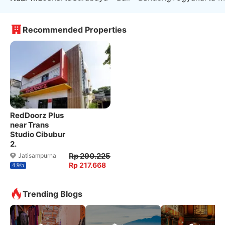
Recommended Properties
RedDoorz Plus
near Trans
Studio Cibubur
2.
Rp 290.225
Jatisampurna
Rp 217.668
4.9/5
Trending Blogs