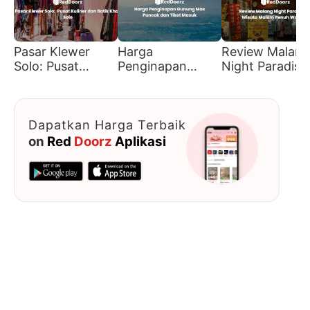
Pasar Klewer
Harga
Review Malang
Solo: Pusat
Penginapan
Night Paradise
Kuliner dan Batik
Gunung Mas
Wisata Malam
Khas Solo
Puncak dan Tiket
Penuh Warna
Masuk
Dapatkan Harga Terbaik
on
Red
Doorz
Aplikasi