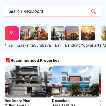
Search RedDoorz
Jakarta
Surabaya
Bali
Bandung
Yogyakarta
M
Near me
Recommended Properties
RedDoorz Plus
Dpaseban
Urb
@ Kemayoran
Jakarta Mitra
Hot