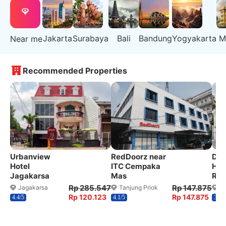
Jakarta
Surabaya
Bali
Bandung
Yogyakarta
M
Near me
Recommended Properties
Urbanview
RedDoorz near
Dan
Hotel
ITC Cempaka
Hou
Jagakarsa
Mas
Red
Rp 285.547
Rp 147.875
Jagakarsa
Tanjung Priok
T
Rp 120.123
Rp 147.875
4.4/5
4.1/5
3.6/5