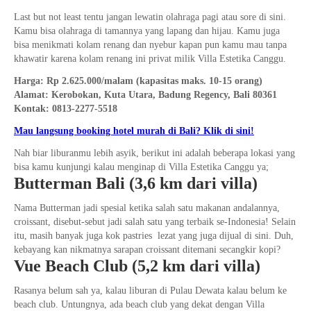
Last but not least tentu jangan lewatin olahraga pagi atau sore di sini.
Kamu bisa olahraga di tamannya yang lapang dan hijau. Kamu juga
bisa menikmati kolam renang dan nyebur kapan pun kamu mau tanpa
khawatir karena kolam renang ini privat milik Villa Estetika Canggu.
Harga: Rp 2.625.000/malam (kapasitas maks. 10-15 orang)
Alamat: Kerobokan, Kuta Utara, Badung Regency, Bali 80361
Kontak: 0813-2277-5518
Mau langsung booking hotel murah di Bali? Klik di sini!
Nah biar liburanmu lebih asyik, berikut ini adalah beberapa lokasi yang
bisa kamu kunjungi kalau menginap di Villa Estetika Canggu ya;
Butterman Bali (3,6 km dari villa)
Nama Butterman jadi spesial ketika salah satu makanan andalannya,
croissant, disebut-sebut jadi salah satu yang terbaik se-Indonesia! Selain
itu, masih banyak juga kok pastries lezat yang juga dijual di sini. Duh,
kebayang kan nikmatnya sarapan croissant ditemani secangkir kopi?
Vue Beach Club (5,2 km dari villa)
Rasanya belum sah ya, kalau liburan di Pulau Dewata kalau belum ke
beach club. Untungnya, ada beach club yang dekat dengan Villa