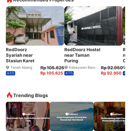
RedDoorz
RedDoorz Hostel
Red
Syariah near
near Taman
nea
Stasiun Karet
Puring
Cit
Rp 105.625
Rp 92.950
Tanah Abang
Kebayoran Baru
K
Rp 105.625
Rp 92.950
4.1/5
4.7/5
4.8/5
Trending Blogs