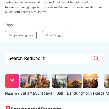
pasti siap menyediakan akomodasi hotel hemat terbaik di seluruh
Indonesia. Tunggu apa lagi, yuk #BukaSemuaPintu ke semua destinasi
wisata seru bareng RedDoorz!
Tags
tempat menginap
Villa Canggu
Search RedDoorz
Jakarta
Surabaya
Bali
Bandung
Yogyakarta
M
Near me
Recommended Properties