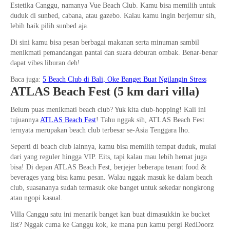
Estetika Canggu, namanya Vue Beach Club. Kamu bisa memilih untuk
duduk di sunbed, cabana, atau gazebo. Kalau kamu ingin berjemur sih,
lebih baik pilih sunbed aja.
Di sini kamu bisa pesan berbagai makanan serta minuman sambil
menikmati pemandangan pantai dan suara deburan ombak. Benar-benar
dapat vibes liburan deh!
Baca juga:
5 Beach Club di Bali, Oke Banget Buat Ngilangin Stress
ATLAS Beach Fest (5 km dari villa)
Belum puas menikmati beach club? Yuk kita club-hopping! Kali ini
tujuannya
ATLAS Beach Fest
! Tahu nggak sih, ATLAS Beach Fest
ternyata merupakan beach club terbesar se-Asia Tenggara lho.
Seperti di beach club lainnya, kamu bisa memilih tempat duduk, mulai
dari yang reguler hingga VIP. Eits, tapi kalau mau lebih hemat juga
bisa! Di depan ATLAS Beach Fest, berjejer beberapa tenant food &
beverages yang bisa kamu pesan. Walau nggak masuk ke dalam beach
club, suasananya sudah termasuk oke banget untuk sekedar nongkrong
atau ngopi kasual.
Villa Canggu satu ini menarik banget kan buat dimasukkin ke bucket
list? Nggak cuma ke Canggu kok, ke mana pun kamu pergi RedDoorz