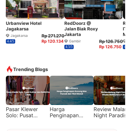
Urbanview Hotel
RedDoorz @
Red
Jagakarsa
Jalan Biak Roxy
ITC
Jakarta
Ma
Rp 271.270
Jagakarsa
Rp 120.134
Rp 126.750
Gambir
Ta
4.4/5
Rp 126.750
4.5/5
4.1/5
Trending Blogs
Pasar Klewer
Harga
Review Malang
Solo: Pusat
Penginapan
Night Paradise
Kuliner dan Batik
Gunung Mas
Wisata Malam
Khas Solo
Puncak dan Tiket
Penuh Warna