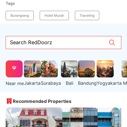
Tags
Burangrang
Hotel Murah
Traveling
Search RedDoorz
Jakarta
Surabaya
Bali
Bandung
Yogyakarta
M
Near me
Recommended Properties